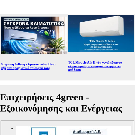
TCL Miracle AI: Η νέα γενιά έξυπνου
Ψηφιακή έκθεση κλιματιστικών: Ποια
κλιματισμού με κορυφαία ενεργειακή
αξίζουν πραγματικά τα λεφτά τους
απόδοση