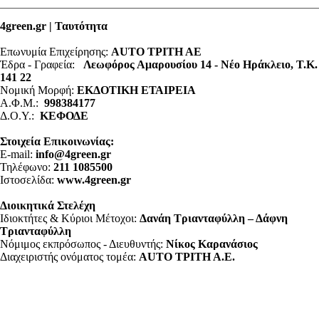
4green.gr | Ταυτότητα
Επωνυμία Επιχείρησης:
AUTO ΤΡΙΤΗ ΑΕ
Έδρα - Γραφεία:
Λεωφόρος Αμαρουσίου 14 - Νέο Ηράκλειο, Τ.Κ.
141 22
Νομική Μορφή:
ΕΚΔΟΤΙΚΗ ΕΤΑΙΡΕΙΑ
Α.Φ.Μ.:
998384177
Δ.Ο.Υ.:
ΚΕΦΟΔΕ
Στοιχεία Επικοινωνίας:
E-mail:
info@4green.gr
Τηλέφωνο:
211 1085500
Ιστοσελίδα:
www.4green.gr
Διοικητικά Στελέχη
Ιδιοκτήτες & Κύριοι Μέτοχοι:
Δανάη Τριανταφύλλη – Δάφνη
Τριανταφύλλη
Νόμιμος εκπρόσωπος - Διευθυντής:
Νίκος Καρανάσιος
Διαχειριστής ονόματος τομέα:
ΑUTO ΤΡΙΤΗ Α.Ε.