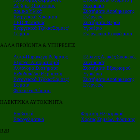
Λέβητες Οικονομίας
Συντήρηση
Δομικά Υλικά
Συστήματα Αποθήκευσης
Ενεργειακά Χρώματα
Ενέργειας
LED Φωτισμός
Συστήματα Νερού
Ενεργειακά Τζάκια/Σόμπες/
Υγραέριο
Σώματα
Ενεργειακά Κουφώματα
ΑΛΛΑ ΠΡΟΪΟΝΤΑ & ΥΠΗΡΕΣΙΕΣ
Αυτο-Παραγωγή Ρεύματος
Εξυπνες Λευκές Συσκευές
Εξυπνοι Αυτοματισμοί
Συντήρηση
Αυτόνομα Συστήματα
Συστήματα Εξαερισμού
Ενδοδαπέδια Θέρμανση
Υγραέριο
Ενεργειακά Τζάκια/Σόμπες/
Συστήματα Αποθήκευσης
Σώματα
Ενέργειας
Φυτεμένα Δώματα
ΗΛΕΚΤΡΙΚΑ ΑΥΤΟΚΙΝΗΤΑ
Επιβατικά
Φόρτιση Ηλεκτρικού
Επαγγελματικά
Χάρτης Σημείων Φόρτισης
Β2Β