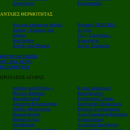
Απαντήσεις
Εγκαταστάτη
ΑΝΤΛΙΕΣ ΘΕΡΜΟΤΗΤΑΣ
Nέα και Αρθρα για Αντλίες
Ψηφιακή ΕΚΘΕΣΗ –
Αρθρα – Ειδήσεις ανά
Αντλίες
Μάρκα
FAQ: Ερωτήσεις –
Best Sellers
Απαντήσεις
Αντλίες ανά Μάρκα
Βρείτε Σύμβουλο
ΘΕΡΜΟΜΟΝΩΣΗ
ΦΥΣΙΚΟ ΑΕΡΙΟ
ΗΛΙΟΘΕΡΜΙΑ
ΠΡΟΤΑΣΕΙΣ ΑΓΟΡΑΣ
Μηχανή αναζήτησης –
Κτίρια Μηδενικής
Ψάχνεις-Βρίσκεις
Κατανάλωσης
Φωτοβολταϊκά
Ενεργειακά Τζάμια
Σύγχρονα Κλιματιστικά
Συστήματα Εξαερισμού
Αντλίες Θερμότητας
Εξυπνοι Αυτοματισμοί
Θερμομόνωση
Αυτο-Παραγωγή Ρεύματος
Φυσικό Αέριο
Αυτοματισμοί
Ηλιοθερμία
Αυτόνομα Συστήματα
Αυτονομίες Θέρμανσης
Ενδοδαπέδια Θέρμανση