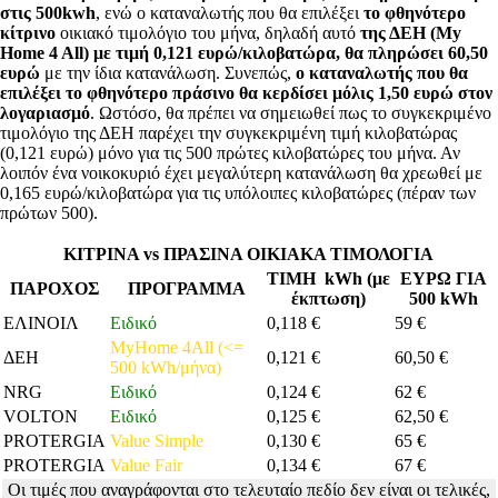
στις 500kwh
, ενώ ο καταναλωτής που θα επιλέξει
το φθηνότερο
κίτρινο
οικιακό τιμολόγιο του μήνα, δηλαδή αυτό
της ΔΕΗ (
My
Home
4
All
) με τιμή 0,121 ευρώ/κιλοβατώρα, θα πληρώσει 60,50
ευρώ
με την ίδια κατανάλωση. Συνεπώς,
ο καταναλωτής που θα
επιλέξει το φθηνότερο πράσινο θα κερδίσει μόλις 1,50 ευρώ στον
λογαριασμό
. Ωστόσο, θα πρέπει να σημειωθεί πως το συγκεκριμένο
τιμολόγιο της ΔΕΗ παρέχει την συγκεκριμένη τιμή κιλοβατώρας
(0,121 ευρώ) μόνο για τις 500 πρώτες κιλοβατώρες του μήνα. Αν
λοιπόν ένα νοικοκυριό έχει μεγαλύτερη κατανάλωση θα χρεωθεί με
0,165 ευρώ/κιλοβατώρα για τις υπόλοιπες κιλοβατώρες (πέραν των
πρώτων 500).
ΚΙΤΡΙΝΑ vs ΠΡΑΣΙΝΑ ΟΙΚΙΑΚΑ ΤΙΜΟΛΟΓΙΑ
ΤΙΜΗ kWh (με
ΕΥΡΩ ΓΙΑ
ΠΑΡΟΧΟΣ
ΠΡΟΓΡΑΜΜΑ
έκπτωση)
500 kWh
ΕΛΙΝΟΙΛ
Ειδικό
0,118 €
59 €
MyHome 4All (<=
ΔΕΗ
0,121 €
60,50 €
500 kWh/μήνα)
NRG
Ειδικό
0,124 €
62 €
VOLTON
Ειδικό
0,125 €
62,50 €
PROTERGIA
Value Simple
0,130 €
65 €
PROTERGIA
Value Fair
0,134 €
67 €
Οι τιμές που αναγράφονται στο τελευταίο πεδίο δεν είναι οι τελικές,