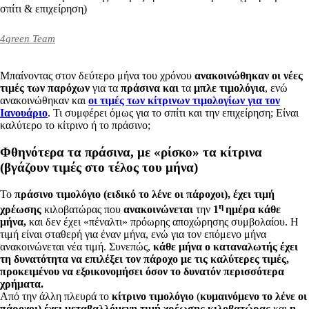
σπίτι & επιχείρηση)
4green Team
Μπαίνοντας στον δεύτερο μήνα του χρόνου
ανακοινώθηκαν οι νέες
τιμές των παρόχων
για τα
πράσινα και
τα
μπλε τιμολόγια
, ενώ
ανακοινώθηκαν και
οι τιμές των κίτρινων τιμολογίων για τον
Ιανουάριο
. Τι συμφέρει όμως για το σπίτι και την επιχείρηση; Είναι
καλύτερο το κίτρινο ή το πράσινο;
Φθηνότερα τα πράσινα, με «ρίσκο» τα κίτρινα
(βγάζουν τιμές στο τέλος του μήνα)
Το
πράσινο τιμολόγιο (ειδικό το λένε οι πάροχοι), έχει τιμή
η
χρέωσης
κιλοβατώρας που
ανακοινώνεται
την
1
ημέρα κάθε
μήνα,
και δεν έχει «πέναλτι» πρόωρης αποχώρησης συμβολαίου. Η
τιμή είναι σταθερή για έναν μήνα, ενώ για τον επόμενο μήνα
ανακοινώνεται νέα τιμή. Συνεπώς,
κάθε μήνα ο καταναλωτής έχει
τη δυνατότητα να επιλέξει τον πάροχο με τις καλύτερες τιμές,
προκειμένου να εξοικονομήσει όσον το δυνατόν περισσότερα
χρήματα.
Από την άλλη πλευρά το
κίτρινο τιμολόγιο
(
κυμαινόμενο το λένε οι
πάροχοι)
έχει μεταβαλλόμενη τιμή χρέωσης
κιλοβατώρας
και
η