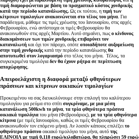
τιμή διαμορφώνεται με βάση το πραγματικό κόστος χονδρικής
κατά την περίοδο κατανάλωσης.
Ως εκ τούτου, η
τιμή των
κίτρινων τιμολογίων ανακοινώνεται στο τέλος του μήνα
. Για
παράδειγμα, μάθαμε τις τιμές χρέωσης του Ιανουαρίου, στις αρχές
Φεβρουαρίου, ενώ αντίστοιχα οι τιμές Φεβρουαρίου θα
ανακοινωθούν στις αρχές Μαρτίου. Αυτό σημαίνει, πως
ο κίνδυνος
διακυμάνσεων των τιμών χονδρικής επιβαρύνει τον
καταναλωτή
και όχι τον πάροχο, οπότε
οποιαδήποτε αυξομείωση
στην τιμή χονδρικής
κατά την περίοδο κατανάλωσης
θα
αποτυπωθεί
στον λογαριασμό
στο τέλος του μήνα. Τέλος, τα
συγκεκριμένα τιμολόγια
δεν θα έχουν ρήτρα σε περίπτωση
αποχώρησης
.
Απειροελάχιστη η διαφορά μεταξύ φθηνότερων
πράσινων και κίτρινων οικιακών τιμολογίων
Προκειμένου να σας διευκολύνουμε στην επιλογή του καλύτερου
τιμολογίου για ρεύμα στο σπίτι
συγκρίναμε, με μια μέση
κατανάλωση 500kwh το μήνα
,
τα τρία φθηνότερα πράσινα
οικιακά τιμολόγια
του μήνα (Φεβρουάριος),
με τα τρία φθηνότερα
κίτρινα
(με τιμές Ιανουαρίου, καθώς οι τιμές Φεβρουαρίου θα
ανακοινωθούν τον επόμενο μήνα). Αν λοιπόν κάποιος επιλέξει
το
φθηνότερο πράσινο
οικιακό τιμολόγιο του μήνα, αυτό
της
ΕΛΙΝΟΙΛ με τιμή 0,118 ευρώ/κιλοβατώρα, θα πληρώσει 59 ευρώ