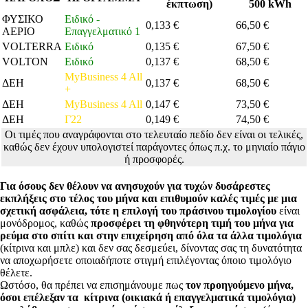
έκπτωση)
500 kWh
ΦΥΣΙΚΟ
Ειδικό -
0,133 €
66,50 €
ΑΕΡΙΟ
Επαγγελματικό 1
VOLTERRA
Ειδικό
0,135 €
67,50 €
VOLTON
Ειδικό
0,137 €
68,50 €
MyBusiness 4 All
ΔΕΗ
0,137 €
68,50 €
+
ΔΕΗ
MyBusiness 4 All
0,147 €
73,50 €
ΔΕΗ
Γ22
0,149 €
74,50 €
Οι τιμές που αναγράφονται στο τελευταίο πεδίο δεν είναι οι τελικές,
καθώς δεν έχουν υπολογιστεί παράγοντες όπως π.χ. το μηνιαίο πάγιο
ή προσφορές.
Για όσους δεν θέλουν να ανησυχούν για τυχών δυσάρεστες
εκπλήξεις στο τέλος του μήνα και επιθυμούν καλές τιμές με μια
σχετική ασφάλεια, τότε
η επιλογή του πράσινου τιμολογίου
είναι
μονόδρομος, καθώς
προσφέρει τη φθηνότερη τιμή του μήνα για
ρεύμα στο σπίτι και στην επιχείρηση από όλα τα άλλα τιμολόγια
(κίτρινα και μπλε) και δεν σας δεσμεύει, δίνοντας σας τη δυνατότητα
να αποχωρήσετε οποιαδήποτε στιγμή επιλέγοντας όποιο τιμολόγιο
θέλετε.
Ωστόσο, θα πρέπει να επισημάνουμε πως
τον προηγούμενο μήνα,
όσοι επέλεξαν τα κίτρινα (οικιακά ή επαγγελματικά τιμολόγια)