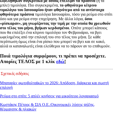
ωφελήθηκαν
συγκριτικά με όσους επέλεξαν τα πράσινα
(ή τα
μπλε) τιμολόγια. Πιο συγκεκριμένα,
το φθηνότερο κίτρινο
τιμολόγιο του Ιανουαρίου ήταν φθηνότερο από τα αντίστοιχα
φθηνότερα πράσινα
τιμολόγια Ιανουαρίου, τόσο για ρεύμα στο σπίτι
όσο και για ρεύμα στην επιχείρηση. Με άλλα λόγια,
όσοι
«ρίσκαραν», μη γνωρίζοντας την τιμή με την οποία θα χρεωθούν
στο τέλος του μήνα, βγήκαν κερδισμένοι
. Οπότε μπορεί κάποιος
που θα επιλέξει ένα κίτρινο τιμολόγιο τον Φεβρουάριο, να βγει
ωφελημένος από την επιλογή του στο τέλος του μήνα. Σε κάθε
περίπτωση όμως είναι ένα ρίσκο που μπορεί να βγει και σε κακό,
αλλά οι καταναλωτές είναι ελεύθεροι να το πάρουν αν το επιθυμούν.
Ποιά τιμολόγια συμφέρουν, τι πρέπει να προσέχετε.
Απορίες ΤΕΛΟΣ με 1 κλίκ
εδώ
!
Σχετικές ειδήσεις
Μπαταρίες φωτοβολταϊκών το 2026: Απόδοση, διάρκεια και σωστή
επιλογή
Ρεύμα στο σπίτι: 5 απλές κινήσεις για μικρότερο λογαριασμό
Κωστάκης Πέτρος & ΣΙΑ Ο.Ε.:Οικονομικές λύσεις ψύξης,
θέρμανσης & ηλιακών