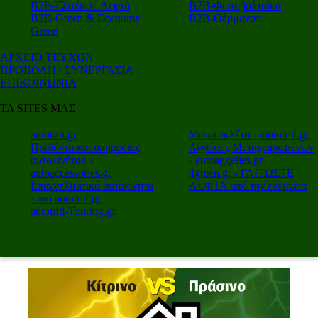
Β2Β-Γλιτώστε Λεφτά
Β2Β-Φωτοβολταϊκά
Β2Β-Green & Economy
Β2Β-Θέρμανση
Green
ΑΡΧΕΙΟ ΤΕΥΧΩΝ
ΠΡΟΒΟΛΗ / ΣΥΝΕΡΓΑΣΙΑ
ΕΠΙΚΟΙΝΩΝΙΑ
ΤΑ SITES ΜΑΣ
autotriti.gr
Μοτοσικλέτα - mototriti.gr
Προϊόντα και υπηρεσίες
Αγγελιες Μεταχειρισμένων
αυτοκινήτου -
- autoaggelies.gr
autoaccessories.gr
4green.gr - ΓΛΙΤΩΣΤΕ
Επαγγελματικά αυτοκίνητα
ΛΕΦΤΑ από την ενέργεια
- pro.autotriti.gr
autotriti-Touring.gr