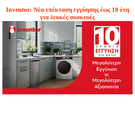
Inventor: Νέα επέκταση εγγύησης έως 10 έτη
για λευκές συσκευές