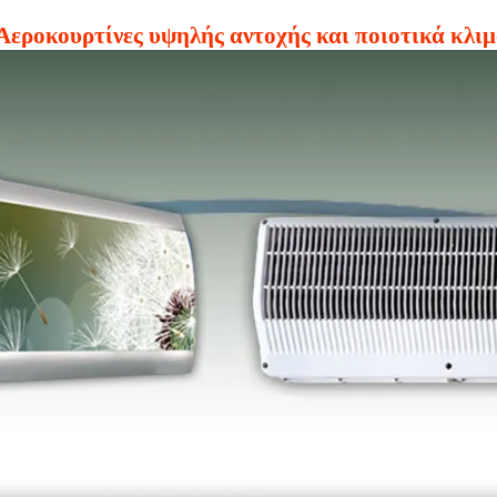
 Αεροκουρτίνες υψηλής αντοχής και ποιοτικά κλι