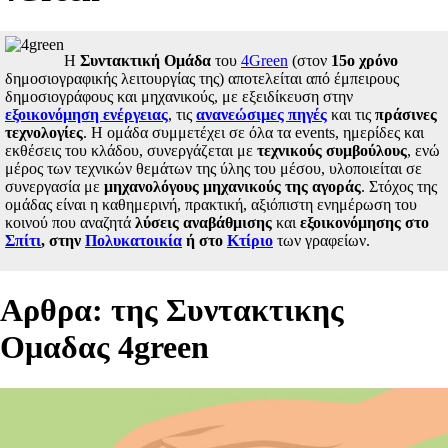
Η
Συντακτική Ομάδα
του
4Green
(στον
15ο χρόνο
δημοσιογραφικής λειτουργίας της) αποτελείται από έμπειρους
δημοσιογράφους και μηχανικούς, με εξειδίκευση στην
εξοικονόμηση ενέργειας
, τις
ανανεώσιμες πηγές
και τις
πράσινες
τεχνολογίες
. Η ομάδα συμμετέχει σε όλα τα events, ημερίδες και
εκθέσεις του κλάδου, συνεργάζεται με
τεχνικούς συμβούλους
, ενώ
μέρος των τεχνικών θεμάτων της ύλης του μέσου, υλοποιείται σε
συνεργασία με
μηχανολόγους μηχανικούς της αγοράς
. Στόχος της
ομάδας είναι η καθημερινή, πρακτική, αξιόπιστη ενημέρωση του
κοινού που αναζητά
λύσεις αναβάθμισης
και
εξοικονόμησης στο
Σπίτι
, στην
Πολυκατοικία
ή στο
Κτίριο
των γραφείων.
Aρθρα: της Συντακτικης
Ομαδας 4green