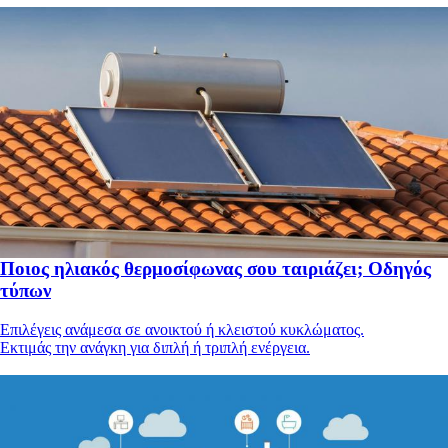
Ποιος ηλιακός θερμοσίφωνας σου ταιριάζει; Οδηγός
τύπων
Επιλέγεις ανάμεσα σε ανοικτού ή κλειστού κυκλώματος.
Εκτιμάς την ανάγκη για διπλή ή τριπλή ενέργεια.