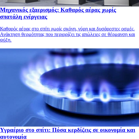
Μηχανικός εξαερισμός: Καθαρός αέρας χωρίς
σπατάλη ενέργειας
Καθαρός αέρας στο σπίτι χωρίς σκόνη, γύρη και δυσάρεστες οσμές.
Ανάκτηση θερμότητας που περιορίζει τις απώλειες σε θέρμανση και
ψύξη.
Υγραέριο στο σπίτι: Πόσα κερδίζεις σε οικονομία και
αυτονομία