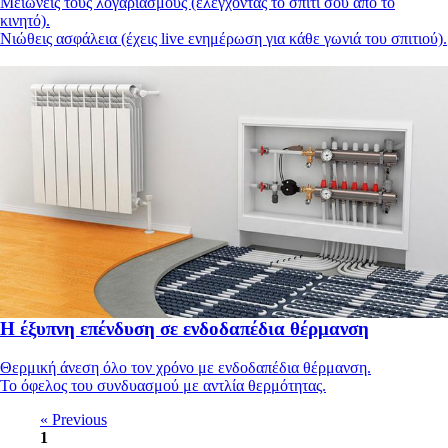
Μειώνεις τους λογαριασμούς (ελέγχοντας το σπίτι σου από το
κινητό).
Νιώθεις ασφάλεια (έχεις live ενημέρωση για κάθε γωνιά του σπιτιού).
Η έξυπνη επένδυση σε ενδοδαπέδια θέρμανση
Θερμική άνεση όλο τον χρόνο με ενδοδαπέδια θέρμανση.
Το όφελος του συνδυασμού με αντλία θερμότητας.
« Previous
1