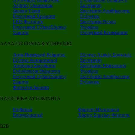
Λέβητες Οικονομίας
Συντήρηση
Δομικά Υλικά
Συστήματα Αποθήκευσης
Ενεργειακά Χρώματα
Ενέργειας
LED Φωτισμός
Συστήματα Νερού
Ενεργειακά Τζάκια/Σόμπες/
Υγραέριο
Σώματα
Ενεργειακά Κουφώματα
ΑΛΛΑ ΠΡΟΪΟΝΤΑ & ΥΠΗΡΕΣΙΕΣ
Αυτο-Παραγωγή Ρεύματος
Εξυπνες Λευκές Συσκευές
Εξυπνοι Αυτοματισμοί
Συντήρηση
Αυτόνομα Συστήματα
Συστήματα Εξαερισμού
Ενδοδαπέδια Θέρμανση
Υγραέριο
Ενεργειακά Τζάκια/Σόμπες/
Συστήματα Αποθήκευσης
Σώματα
Ενέργειας
Φυτεμένα Δώματα
ΗΛΕΚΤΡΙΚΑ ΑΥΤΟΚΙΝΗΤΑ
Επιβατικά
Φόρτιση Ηλεκτρικού
Επαγγελματικά
Χάρτης Σημείων Φόρτισης
Β2Β