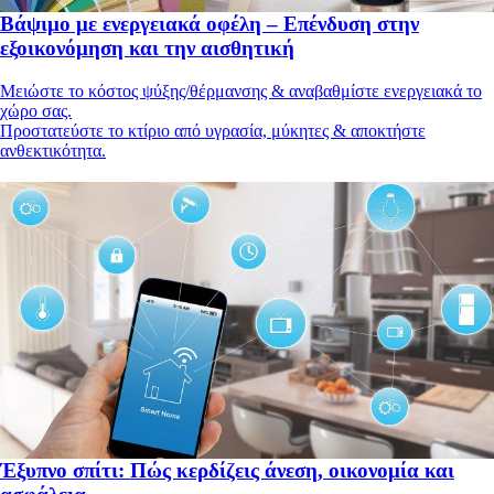
Βάψιμο με ενεργειακά οφέλη – Επένδυση στην
εξοικονόμηση και την αισθητική
Μειώστε το κόστος ψύξης/θέρμανσης & αναβαθμίστε ενεργειακά το
χώρο σας.
Προστατεύστε το κτίριο από υγρασία, μύκητες & αποκτήστε
ανθεκτικότητα.
Έξυπνο σπίτι: Πώς κερδίζεις άνεση, οικονομία και