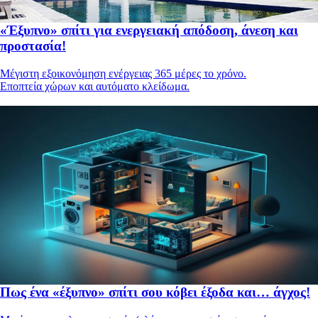
«Έξυπνο» σπίτι για ενεργειακή απόδοση, άνεση και
προστασία!
Μέγιστη εξοικονόμηση ενέργειας 365 μέρες το χρόνο.
Εποπτεία χώρων και αυτόματο κλείδωμα.
Πως ένα «έξυπνο» σπίτι σου κόβει έξοδα και… άγχος!