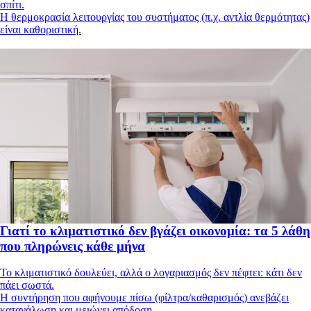
σπίτι.
Η θερμοκρασία λειτουργίας του συστήματος (π.χ. αντλία θερμότητας)
είναι καθοριστική.
Γιατί το κλιματιστικό δεν βγάζει οικονομία: τα 5 λάθη
που πληρώνεις κάθε μήνα
Το κλιματιστικό δουλεύει, αλλά ο λογαριασμός δεν πέφτει: κάτι δεν
πάει σωστά.
Η συντήρηση που αφήνουμε πίσω (φίλτρα/καθαρισμός) ανεβάζει
κατανάλωση και μειώνει απόδοση.