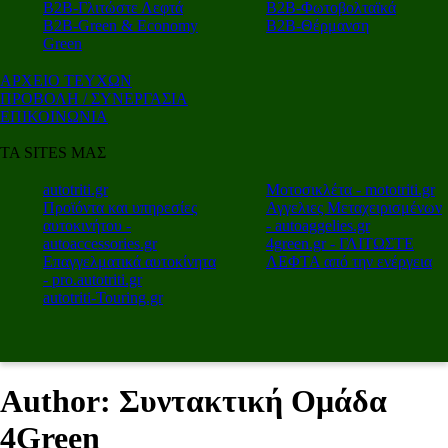
Β2Β-Γλιτώστε Λεφτά
Β2Β-Φωτοβολταϊκά
Β2Β-Green & Economy
Β2Β-Θέρμανση
Green
ΑΡΧΕΙΟ ΤΕΥΧΩΝ
ΠΡΟΒΟΛΗ / ΣΥΝΕΡΓΑΣΙΑ
ΕΠΙΚΟΙΝΩΝΙΑ
ΤΑ SITES ΜΑΣ
autotriti.gr
Μοτοσικλέτα - mototriti.gr
Προϊόντα και υπηρεσίες
Αγγελιες Μεταχειρισμένων
αυτοκινήτου -
- autoaggelies.gr
autoaccessories.gr
4green.gr - ΓΛΙΤΩΣΤΕ
Επαγγελματικά αυτοκίνητα
ΛΕΦΤΑ από την ενέργεια
- pro.autotriti.gr
autotriti-Touring.gr
Author: Συντακτική Ομάδα
4Green