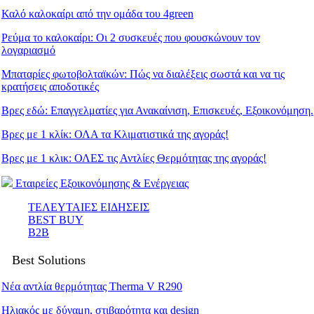
Καλό καλοκαίρι από την ομάδα του 4green
Ρεύμα το καλοκαίρι: Οι 2 συσκευές που φουσκώνουν τον
λογαριασμό
Μπαταρίες φωτοβολταϊκών: Πώς να διαλέξεις σωστά και να τις
κρατήσεις αποδοτικές
Βρες εδώ: Eπαγγελματίες για Ανακαίνιση, Επισκευές, Εξοικονόμηση.
Βρες με 1 κλίκ: ΟΛΑ τα Κλιματιστικά της αγοράς!
Βρες με 1 κλικ: ΟΛΕΣ τις Αντλίες Θερμότητας της αγοράς!
Εταιρείες Εξοικονόμησης & Ενέργειας
ΤΕΛΕΥΤΑΙΕΣ ΕΙΔΗΣΕΙΣ
BEST BUY
B2B
Best Solutions
Νέα αντλία θερμότητας Therma V R290
Ηλιακός με δύναμη, στιβαρότητα και design