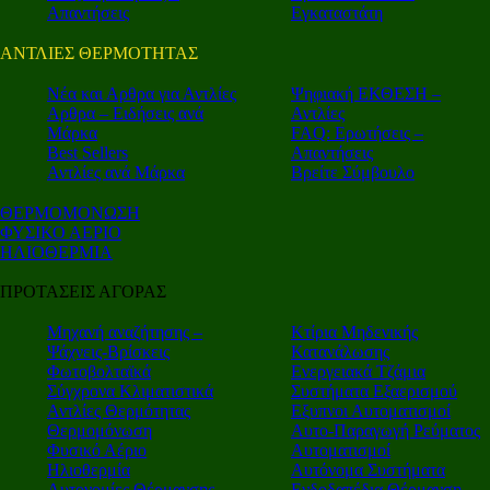
Απαντήσεις
Εγκαταστάτη
ΑΝΤΛΙΕΣ ΘΕΡΜΟΤΗΤΑΣ
Nέα και Αρθρα για Αντλίες
Ψηφιακή ΕΚΘΕΣΗ –
Αρθρα – Ειδήσεις ανά
Αντλίες
Μάρκα
FAQ: Ερωτήσεις –
Best Sellers
Απαντήσεις
Αντλίες ανά Μάρκα
Βρείτε Σύμβουλο
ΘΕΡΜΟΜΟΝΩΣΗ
ΦΥΣΙΚΟ ΑΕΡΙΟ
ΗΛΙΟΘΕΡΜΙΑ
ΠΡΟΤΑΣΕΙΣ ΑΓΟΡΑΣ
Μηχανή αναζήτησης –
Κτίρια Μηδενικής
Ψάχνεις-Βρίσκεις
Κατανάλωσης
Φωτοβολταϊκά
Ενεργειακά Τζάμια
Σύγχρονα Κλιματιστικά
Συστήματα Εξαερισμού
Αντλίες Θερμότητας
Εξυπνοι Αυτοματισμοί
Θερμομόνωση
Αυτο-Παραγωγή Ρεύματος
Φυσικό Αέριο
Αυτοματισμοί
Ηλιοθερμία
Αυτόνομα Συστήματα
Αυτονομίες Θέρμανσης
Ενδοδαπέδια Θέρμανση