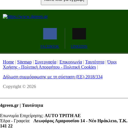
FACEBOOK
LINKEDIN
Home
|
Sitemap
|
Συνεργασία
|
Επικοινωνία
|
Ταυτότητα
|
Όροι
Χρήσης - Πολιτική Απορρήτου - Πολιτική Cookies
|
Δήλωση συμμόρφωσης με τη σύσταση (ΕΕ) 2018/334
Copyright © 2026
4green.gr | Ταυτότητα
Επωνυμία Επιχείρησης:
AUTO ΤΡΙΤΗ ΑΕ
Έδρα - Γραφεία:
Λεωφόρος Αμαρουσίου 14 - Νέο Ηράκλειο, Τ.Κ.
141 22