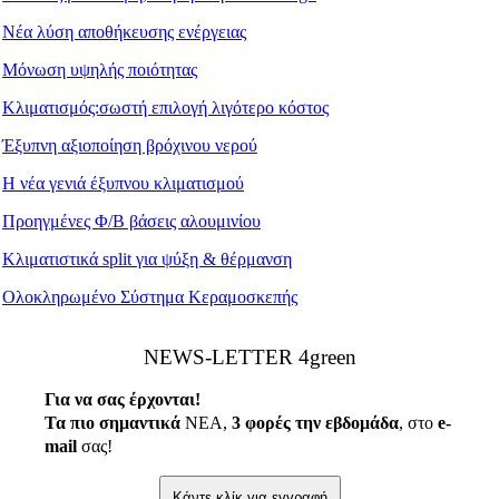
Νέα λύση αποθήκευσης ενέργειας
Μόνωση υψηλής ποιότητας
Κλιματισμός:σωστή επιλογή λιγότερο κόστος
Έξυπνη αξιοποίηση βρόχινου νερού
Η νέα γενιά έξυπνου κλιματισμού
Προηγμένες Φ/Β βάσεις αλουμινίου
Κλιματιστικά split για ψύξη & θέρμανση
Ολοκληρωμένο Σύστημα Κεραμοσκεπής
ΝEWS-LETTER 4green
Για να σας έρχονται!
Τα πιο σημαντικά
ΝΕΑ,
3 φορές την εβδομάδα
, στο
e
-
mail
σας!
Κάντε κλίκ για εγγραφή