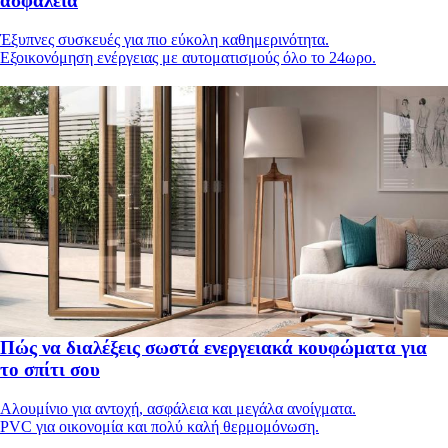
ασφάλεια
Έξυπνες συσκευές για πιο εύκολη καθημερινότητα.
Εξοικονόμηση ενέργειας με αυτοματισμούς όλο το 24ωρο.
Πώς να διαλέξεις σωστά ενεργειακά κουφώματα για
το σπίτι σου
Αλουμίνιο για αντοχή, ασφάλεια και μεγάλα ανοίγματα.
PVC για οικονομία και πολύ καλή θερμομόνωση.