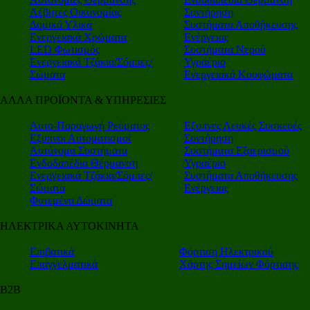
Λέβητες Οικονομίας
Συντήρηση
Δομικά Υλικά
Συστήματα Αποθήκευσης
Ενεργειακά Χρώματα
Ενέργειας
LED Φωτισμός
Συστήματα Νερού
Ενεργειακά Τζάκια/Σόμπες/
Υγραέριο
Σώματα
Ενεργειακά Κουφώματα
ΑΛΛΑ ΠΡΟΪΟΝΤΑ & ΥΠΗΡΕΣΙΕΣ
Αυτο-Παραγωγή Ρεύματος
Εξυπνες Λευκές Συσκευές
Εξυπνοι Αυτοματισμοί
Συντήρηση
Αυτόνομα Συστήματα
Συστήματα Εξαερισμού
Ενδοδαπέδια Θέρμανση
Υγραέριο
Ενεργειακά Τζάκια/Σόμπες/
Συστήματα Αποθήκευσης
Σώματα
Ενέργειας
Φυτεμένα Δώματα
ΗΛΕΚΤΡΙΚΑ ΑΥΤΟΚΙΝΗΤΑ
Επιβατικά
Φόρτιση Ηλεκτρικού
Επαγγελματικά
Χάρτης Σημείων Φόρτισης
Β2Β