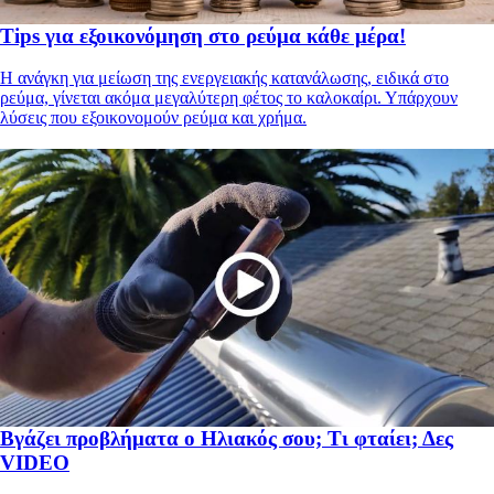
Tips για εξοικονόμηση στο ρεύμα κάθε μέρα!
Η ανάγκη για μείωση της ενεργειακής κατανάλωσης, ειδικά στο
ρεύμα, γίνεται ακόμα μεγαλύτερη φέτος το καλοκαίρι. Υπάρχουν
λύσεις που εξοικονομούν ρεύμα και χρήμα.
Βγάζει προβλήματα ο Ηλιακός σου; Τι φταίει; Δες
VIDEO