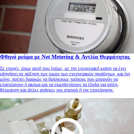
Φθηνό ρεύμα με Net Metering & Αντλία Θερμότητας
Σε εποχές, όπως αυτή που ζούμε, με την ενεργειακή κρίση να έχει
οδηγήσει σε αύξηση των τιμών των ενεργειακών προϊόντων και όχι
μόνο, πρέπει διαρκώς να βρίσκουμε τρόπους που μπορούν να
ελαττώσουν ή ακόμα και να εκμηδενίσουν τα έξοδα για ψύξη-
θέρμανση και άλλες ανάγκες του σπιτιού ή της επιχείρησης.