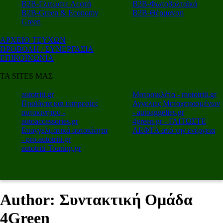
Β2Β-Γλιτώστε Λεφτά
Β2Β-Φωτοβολταϊκά
Β2Β-Green & Economy
Β2Β-Θέρμανση
Green
ΑΡΧΕΙΟ ΤΕΥΧΩΝ
ΠΡΟΒΟΛΗ / ΣΥΝΕΡΓΑΣΙΑ
ΕΠΙΚΟΙΝΩΝΙΑ
ΤΑ SITES ΜΑΣ
autotriti.gr
Μοτοσικλέτα - mototriti.gr
Προϊόντα και υπηρεσίες
Αγγελιες Μεταχειρισμένων
αυτοκινήτου -
- autoaggelies.gr
autoaccessories.gr
4green.gr - ΓΛΙΤΩΣΤΕ
Επαγγελματικά αυτοκίνητα
ΛΕΦΤΑ από την ενέργεια
- pro.autotriti.gr
autotriti-Touring.gr
Author: Συντακτική Ομάδα
4Green