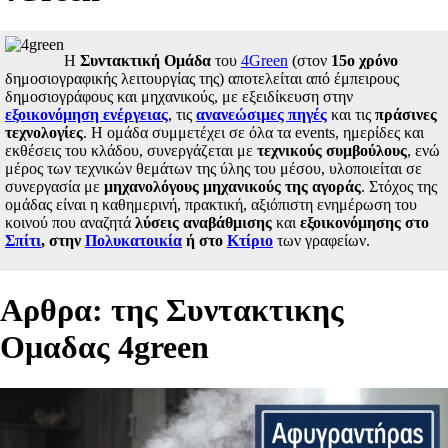
Η
Συντακτική Ομάδα
του
4Green
(στον
15ο χρόνο
δημοσιογραφικής λειτουργίας της) αποτελείται από έμπειρους
δημοσιογράφους και μηχανικούς, με εξειδίκευση στην
εξοικονόμηση ενέργειας
, τις
ανανεώσιμες πηγές
και τις
πράσινες
τεχνολογίες
. Η ομάδα συμμετέχει σε όλα τα events, ημερίδες και
εκθέσεις του κλάδου, συνεργάζεται με
τεχνικούς συμβούλους
, ενώ
μέρος των τεχνικών θεμάτων της ύλης του μέσου, υλοποιείται σε
συνεργασία με
μηχανολόγους μηχανικούς της αγοράς
. Στόχος της
ομάδας είναι η καθημερινή, πρακτική, αξιόπιστη ενημέρωση του
κοινού που αναζητά
λύσεις αναβάθμισης
και
εξοικονόμησης στο
Σπίτι
, στην
Πολυκατοικία
ή στο
Κτίριο
των γραφείων.
Aρθρα: της Συντακτικης
Ομαδας 4green