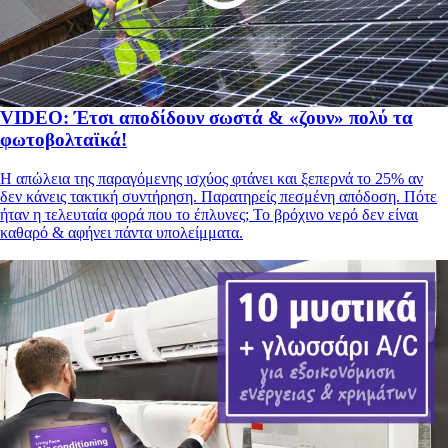
VIDEO: Έτσι αποδίδουν σωστά & «ζουν» πολύ τα
φωτοβολταϊκά!
Η απώλεια της παραγόμενης ισχύος φτάνει και ξεπερνά το 25% αν
δεν κάνεις τακτική συντήρηση. Παρατηρείς πεσμένη απόδοση. Πότε
ήταν η τελευταία φορά που το έπλυνες; Το βρόχινο νερό δεν είναι
καθαρό & αφήνει πάντα υπολείμματα.