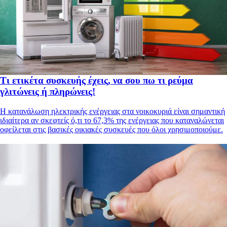
Τι ετικέτα συσκευής έχεις, να σου πω τι ρεύμα
γλιτώνεις ή πληρώνεις!
Η κατανάλωση ηλεκτρικής ενέργειας στα νοικοκυριά είναι σημαντική
ιδιαίτερα αν σκεφτείς ό,τι το 67,3% της ενέργειας που καταναλώνεται
οφείλεται στις βασικές οικιακές συσκευές που όλοι χρησιμοποιούμε.