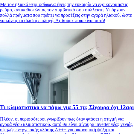
Με τον ηλιακό θερμοσίφωνα έχεις την ευκαιρία να εξοικονομήσεις
ρεύμα, αντικαθιστώντας τον συμβατικό σου συλλέκτη. Υπάρχουν
πολλά πράγματα που πρέπει να προσέξεις στην αγορά ηλιακού, ώστε
να κάνεις τη σωστή επιλογή. Ας δούμε ποια είναι αυτά!
Τι κλιματιστικό να πάρω για 55 τμ; Σίγουρα όχι 12αρι
Πλέον, οι περισσότεροι γνωρίζουν πως όταν φτάσει η στιγμή για
αγορά νέου κλιματιστικού, αυτό θα είναι σίγουρα inverter νέας γενιάς,
υψηλής ενεργειακής κλάσης Α+++ για οικονομική ψύξη και