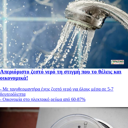
Απεριόριστο ζεστό νερό τη στιγμή που το θέλεις και
οικονομικά!
- Με ταχυθερμαντήρα έχεις ζεστό νερό για όλους μέσα σε 5-7
δευτερόλεπτα
- Οικονομία στο ηλεκτρικό ρεύμα από 60-87%