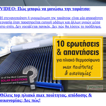
VIDEO: Πώς μπορώ να μονώσω την ταράτσα;
Η στεγανοποίηση ή υγρομόνωση της ταράτσας είναι μία απαραίτητη
εργασία όταν παρατηρείται εισροή υδάτων και άλλων υγρών μέσα
στο σπίτι. Δεν χρειάζεται πανικός. Δες πώς θα λύσεις το πρόβλημα.
Θέλεις top ηλιακό max ποιότητας, απόδοσης &
οικονομίας; Δες πώς!