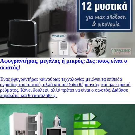
Αφυγραντήρας, μεγάλος ή μικρός; Δες ποιος είναι ο
σωστός!
Ένας αφυγραντήρας καινούριας τεχνολογίας μειώνει τα επίπεδα
υγρασίας του σπιτιού, αλλά και τα έξοδα θέρμανσης και ηλεκτρικού
ρεύματος. Κάνει δουλειά, αλλά πρέπει να είναι ο σωστός. Διάβασε
παρακάτω και θα καταλάβεις.