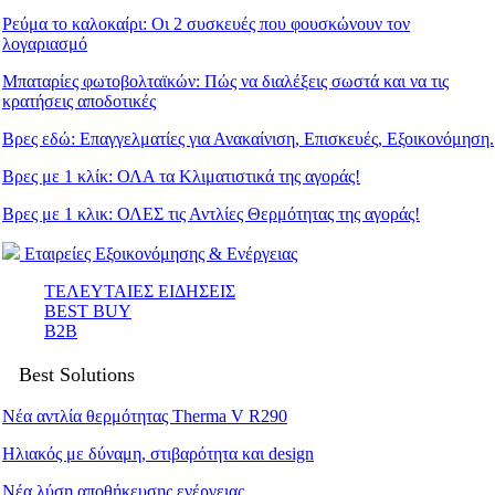
Ρεύμα το καλοκαίρι: Οι 2 συσκευές που φουσκώνουν τον
λογαριασμό
Μπαταρίες φωτοβολταϊκών: Πώς να διαλέξεις σωστά και να τις
κρατήσεις αποδοτικές
Βρες εδώ: Eπαγγελματίες για Ανακαίνιση, Επισκευές, Εξοικονόμηση.
Βρες με 1 κλίκ: ΟΛΑ τα Κλιματιστικά της αγοράς!
Βρες με 1 κλικ: ΟΛΕΣ τις Αντλίες Θερμότητας της αγοράς!
Εταιρείες Εξοικονόμησης & Ενέργειας
ΤΕΛΕΥΤΑΙΕΣ ΕΙΔΗΣΕΙΣ
BEST BUY
B2B
Best Solutions
Νέα αντλία θερμότητας Therma V R290
Ηλιακός με δύναμη, στιβαρότητα και design
Νέα λύση αποθήκευσης ενέργειας