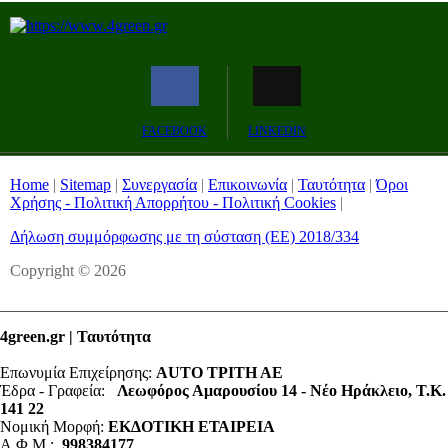
FACEBOOK
LINKEDIN
Home
|
Sitemap
|
Συνεργασία
|
Επικοινωνία
|
Ταυτότητα
|
Όροι
Χρήσης - Πολιτική Απορρήτου - Πολιτική Cookies
|
Δήλωση συμμόρφωσης με τη σύσταση (ΕΕ) 2018/334
Copyright © 2026
4green.gr | Ταυτότητα
Επωνυμία Επιχείρησης:
AUTO ΤΡΙΤΗ ΑΕ
Έδρα - Γραφεία:
Λεωφόρος Αμαρουσίου 14 - Νέο Ηράκλειο, Τ.Κ.
141 22
Νομική Μορφή:
ΕΚΔΟΤΙΚΗ ΕΤΑΙΡΕΙΑ
Α.Φ.Μ.:
998384177