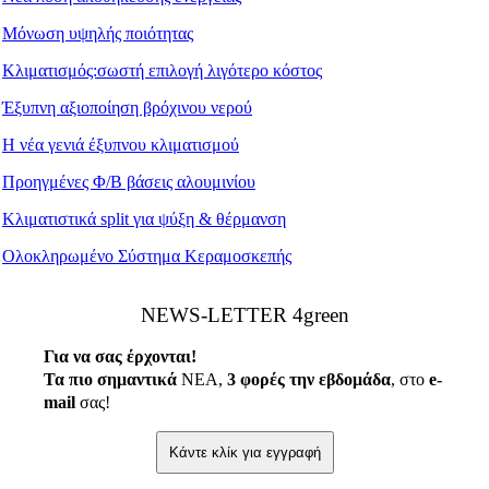
Μόνωση υψηλής ποιότητας
Κλιματισμός:σωστή επιλογή λιγότερο κόστος
Έξυπνη αξιοποίηση βρόχινου νερού
Η νέα γενιά έξυπνου κλιματισμού
Προηγμένες Φ/Β βάσεις αλουμινίου
Κλιματιστικά split για ψύξη & θέρμανση
Ολοκληρωμένο Σύστημα Κεραμοσκεπής
ΝEWS-LETTER 4green
Για να σας έρχονται!
Τα πιο σημαντικά
ΝΕΑ,
3 φορές την εβδομάδα
, στο
e
-
mail
σας!
Κάντε κλίκ για εγγραφή