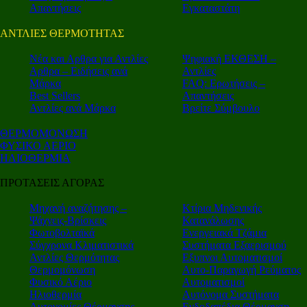
Απαντήσεις
Εγκαταστάτη
ΑΝΤΛΙΕΣ ΘΕΡΜΟΤΗΤΑΣ
Nέα και Αρθρα για Αντλίες
Ψηφιακή ΕΚΘΕΣΗ –
Αρθρα – Ειδήσεις ανά
Αντλίες
Μάρκα
FAQ: Ερωτήσεις –
Best Sellers
Απαντήσεις
Αντλίες ανά Μάρκα
Βρείτε Σύμβουλο
ΘΕΡΜΟΜΟΝΩΣΗ
ΦΥΣΙΚΟ ΑΕΡΙΟ
ΗΛΙΟΘΕΡΜΙΑ
ΠΡΟΤΑΣΕΙΣ ΑΓΟΡΑΣ
Μηχανή αναζήτησης –
Κτίρια Μηδενικής
Ψάχνεις-Βρίσκεις
Κατανάλωσης
Φωτοβολταϊκά
Ενεργειακά Τζάμια
Σύγχρονα Κλιματιστικά
Συστήματα Εξαερισμού
Αντλίες Θερμότητας
Εξυπνοι Αυτοματισμοί
Θερμομόνωση
Αυτο-Παραγωγή Ρεύματος
Φυσικό Αέριο
Αυτοματισμοί
Ηλιοθερμία
Αυτόνομα Συστήματα
Αυτονομίες Θέρμανσης
Ενδοδαπέδια Θέρμανση