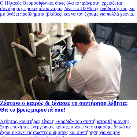
O Ηλιακός Θερμοσίφωνας, όπως όλα τα πράγματα, χρειάζεται
συντήρηση, προκειμένου να μας δίνει το 100% της απόδοσής του, να
μη βγάζει προβλήματα (βλάβες) και να τον έχουμε για πολλά χρόνια.
Ζέστανε ο καιρός & ξέχασες τη συντήρηση λέβητα;
Θα το βρεις μπροστά σου!
Λέβητας, καυστήρας είναι η «καρδιά» του συστήματος θέρμανσης.
Στην εποχή της ενεργειακής κρίσης, πρέπει να σκεφτούμε διπλά αν
έχουμε κάνει τις σωστές ρυθμίσεις και συντήρηση για να μην