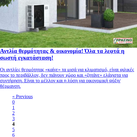
Αντλία θερμότητας & οικονομία! Όλα τα λεφτά η
σωστή εγκατάσταση!
Οι αντλίες θερμότητας «καίνε» τα μισά για κλιματισμό, είναι φιλικές
προς το περιβάλλον, δεν πιάνουν χώρο και «ζητάνε» ελάχιστα για
συντήρηση. Είναι το μέλλον και η λύση για οικονομική ψύξη/
θέρμανση.
« Previous
0
1
2
3
4
5
6