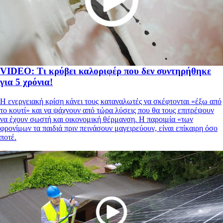
VIDEO: Τι κρύβει καλοριφέρ που δεν συντηρήθηκε
για 5 χρόνια!
Η ενεργειακή κρίση κάνει τους καταναλωτές να σκέφτονται «έξω από
το κουτί» και να ψάχνουν από τώρα λύσεις που θα τους επιτρέψουν
να έχουν σωστή και οικονομική θέρμανση. Η παροιμία «των
φρονίμων τα παιδιά πριν πεινάσουν μαγειρεύουν, είναι επίκαιρη όσο
ποτέ.