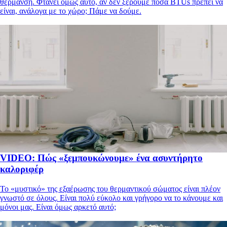
θέρμανση. Φτάνει όμως αυτό, αν δεν ξέρουμε πόσα BTUs πρέπει να
είναι, ανάλογα με το χώρο; Πάμε να δούμε.
VIDEO: Πώς «ξεμπουκώνουμε» ένα ασυντήρητο
καλοριφέρ
Το «μυστικό» της εξαέρωσης του θερμαντικού σώματος είναι πλέον
γνωστό σε όλους. Είναι πολύ εύκολο και γρήγορο να το κάνουμε και
μόνοι μας. Είναι όμως αρκετό αυτό;