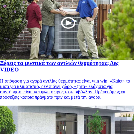
Ξέρεις τα μυστικά των αντλιών θερμότητας; Δες
VIDEO
Η απόφαση για αγορά αντλίας θερμότητας είναι win win. «Καίει» τα
μισά για κλιματισμό, δεν πιάνει χώρο, «ζητά» ελάχιστα για
συντήρηση, είναι και φιλική προς το περιβάλλον. Πρέπει όμως να
προσέξεις κάποια πράγματα πριν και μετά την αγορά.