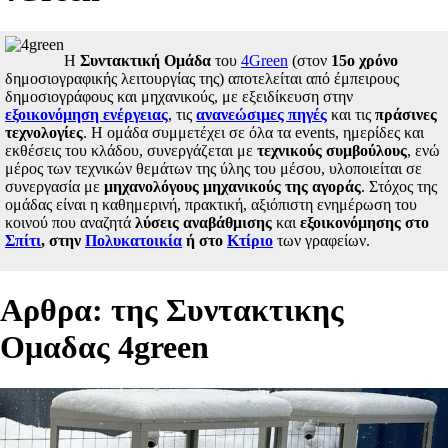
Η
Συντακτική Ομάδα
του
4Green
(στον
15ο χρόνο
δημοσιογραφικής λειτουργίας της) αποτελείται από έμπειρους
δημοσιογράφους και μηχανικούς, με εξειδίκευση στην
εξοικονόμηση ενέργειας
, τις
ανανεώσιμες πηγές
και τις
πράσινες
τεχνολογίες
. Η ομάδα συμμετέχει σε όλα τα events, ημερίδες και
εκθέσεις του κλάδου, συνεργάζεται με
τεχνικούς συμβούλους
, ενώ
μέρος των τεχνικών θεμάτων της ύλης του μέσου, υλοποιείται σε
συνεργασία με
μηχανολόγους μηχανικούς της αγοράς
. Στόχος της
ομάδας είναι η καθημερινή, πρακτική, αξιόπιστη ενημέρωση του
κοινού που αναζητά
λύσεις αναβάθμισης
και
εξοικονόμησης στο
Σπίτι
, στην
Πολυκατοικία
ή στο
Κτίριο
των γραφείων.
Aρθρα: της Συντακτικης
Ομαδας 4green