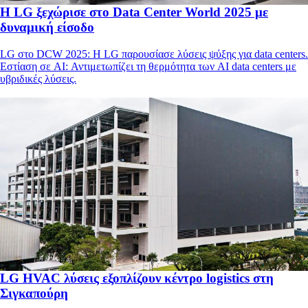
Η LG ξεχώρισε στο Data Center World 2025 με
δυναμική είσοδο
LG στο DCW 2025: Η LG παρουσίασε λύσεις ψύξης για data centers.
Εστίαση σε AI: Αντιμετωπίζει τη θερμότητα των AI data centers με
υβριδικές λύσεις.
LG HVAC λύσεις εξοπλίζουν κέντρο logistics στη
Σιγκαπούρη