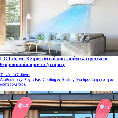
LG Libero: Κλιματιστικό που «πιάνει» την τέλεια
θερμοκρασία πριν το ζητήσεις
Το νέο LGLibero:
Διαθέτει τεχνολογία Fast Cooling & Heating (για δροσιά ή ζέστη σε
δευτερόλεπτα).