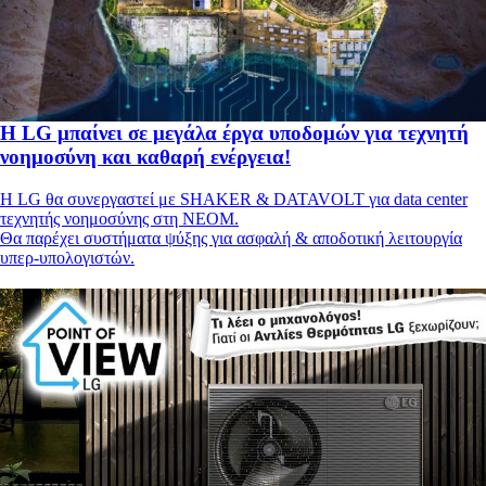
Η LG μπαίνει σε μεγάλα έργα υποδομών για τεχνητή
νοημοσύνη και καθαρή ενέργεια!
Η LG θα συνεργαστεί με SHAKER & DATAVOLT για data center
τεχνητής νοημοσύνης στη NEOM.
Θα παρέχει συστήματα ψύξης για ασφαλή & αποδοτική λειτουργία
υπερ-υπολογιστών.