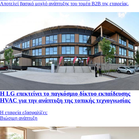
Aποτελεί βασικό μοχλό ανάπτυξης του τομέα B2B της εταιρείας.
Η LG επεκτείνει το παγκόσμιο δίκτυο εκπαίδευσης
HVAC για την ανάπτυξη της τοπικής τεχνογνωσίας
Η εταιρεία εξασφαλίζει:
Βιώσιμη ανάπτυξη