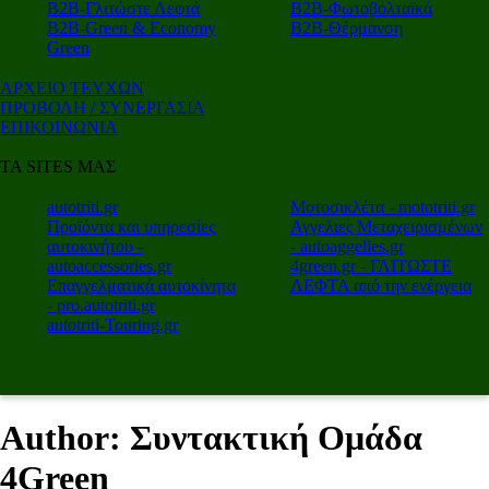
Β2Β-Γλιτώστε Λεφτά
Β2Β-Φωτοβολταϊκά
Β2Β-Green & Economy
Β2Β-Θέρμανση
Green
ΑΡΧΕΙΟ ΤΕΥΧΩΝ
ΠΡΟΒΟΛΗ / ΣΥΝΕΡΓΑΣΙΑ
ΕΠΙΚΟΙΝΩΝΙΑ
ΤΑ SITES ΜΑΣ
autotriti.gr
Μοτοσικλέτα - mototriti.gr
Προϊόντα και υπηρεσίες
Αγγελιες Μεταχειρισμένων
αυτοκινήτου -
- autoaggelies.gr
autoaccessories.gr
4green.gr - ΓΛΙΤΩΣΤΕ
Επαγγελματικά αυτοκίνητα
ΛΕΦΤΑ από την ενέργεια
- pro.autotriti.gr
autotriti-Touring.gr
Author: Συντακτική Ομάδα
4Green