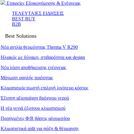
Εταιρείες Εξοικονόμησης & Ενέργειας
ΤΕΛΕΥΤΑΙΕΣ ΕΙΔΗΣΕΙΣ
BEST BUY
B2B
Best Solutions
Νέα αντλία θερμότητας Therma V R290
Ηλιακός με δύναμη, στιβαρότητα και design
Νέα λύση αποθήκευσης ενέργειας
Μόνωση υψηλής ποιότητας
Κλιματισμός:σωστή επιλογή λιγότερο κόστος
Έξυπνη αξιοποίηση βρόχινου νερού
Η νέα γενιά έξυπνου κλιματισμού
Προηγμένες Φ/Β βάσεις αλουμινίου
Κλιματιστικά split για ψύξη & θέρμανση