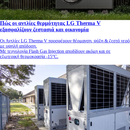
Πώς οι αντλίες θερμότητας LG Therma V
εξασφαλίζουν ζεστασιά και οικονομία
Οι Αντλίες LG Therma V προσφέρουν θέρμανση, ψύξη & ζεστό νερό
με υψηλή απόδοση.
Με τεχνολογία Flash Gas Injection αποδίδουν ακόμη και σε
εξωτερική θερμοκρασία -15°C.