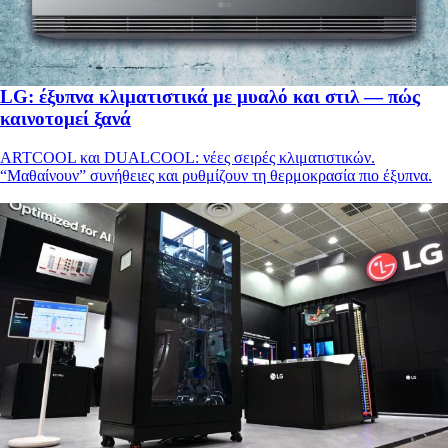
LG: έξυπνα κλιματιστικά με μυαλό και στιλ — πώς
καινοτομεί ξανά
ARTCOOL και DUALCOOL: νέες σειρές κλιματιστικών.
“Μαθαίνουν” συνήθειες και ρυθμίζουν τη θερμοκρασία πιο έξυπνα.