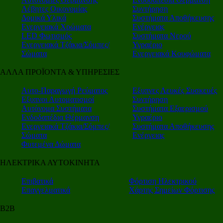
Λέβητες Οικονομίας
Συντήρηση
Δομικά Υλικά
Συστήματα Αποθήκευσης
Ενεργειακά Χρώματα
Ενέργειας
LED Φωτισμός
Συστήματα Νερού
Ενεργειακά Τζάκια/Σόμπες/
Υγραέριο
Σώματα
Ενεργειακά Κουφώματα
ΑΛΛΑ ΠΡΟΪΟΝΤΑ & ΥΠΗΡΕΣΙΕΣ
Αυτο-Παραγωγή Ρεύματος
Εξυπνες Λευκές Συσκευές
Εξυπνοι Αυτοματισμοί
Συντήρηση
Αυτόνομα Συστήματα
Συστήματα Εξαερισμού
Ενδοδαπέδια Θέρμανση
Υγραέριο
Ενεργειακά Τζάκια/Σόμπες/
Συστήματα Αποθήκευσης
Σώματα
Ενέργειας
Φυτεμένα Δώματα
ΗΛΕΚΤΡΙΚΑ ΑΥΤΟΚΙΝΗΤΑ
Επιβατικά
Φόρτιση Ηλεκτρικού
Επαγγελματικά
Χάρτης Σημείων Φόρτισης
Β2Β