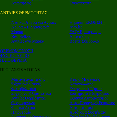
Απαντήσεις
Εγκαταστάτη
ΑΝΤΛΙΕΣ ΘΕΡΜΟΤΗΤΑΣ
Nέα και Αρθρα για Αντλίες
Ψηφιακή ΕΚΘΕΣΗ –
Αρθρα – Ειδήσεις ανά
Αντλίες
Μάρκα
FAQ: Ερωτήσεις –
Best Sellers
Απαντήσεις
Αντλίες ανά Μάρκα
Βρείτε Σύμβουλο
ΘΕΡΜΟΜΟΝΩΣΗ
ΦΥΣΙΚΟ ΑΕΡΙΟ
ΗΛΙΟΘΕΡΜΙΑ
ΠΡΟΤΑΣΕΙΣ ΑΓΟΡΑΣ
Μηχανή αναζήτησης –
Κτίρια Μηδενικής
Ψάχνεις-Βρίσκεις
Κατανάλωσης
Φωτοβολταϊκά
Ενεργειακά Τζάμια
Σύγχρονα Κλιματιστικά
Συστήματα Εξαερισμού
Αντλίες Θερμότητας
Εξυπνοι Αυτοματισμοί
Θερμομόνωση
Αυτο-Παραγωγή Ρεύματος
Φυσικό Αέριο
Αυτοματισμοί
Ηλιοθερμία
Αυτόνομα Συστήματα
Αυτονομίες Θέρμανσης
Ενδοδαπέδια Θέρμανση