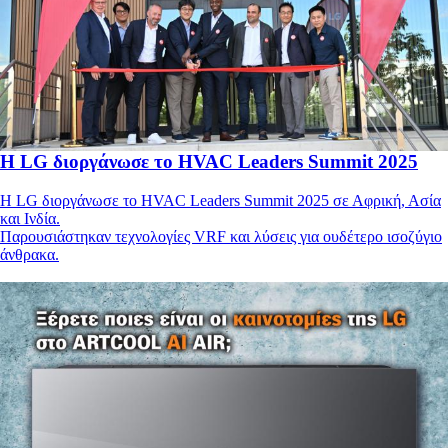
Η LG διοργάνωσε το HVAC Leaders Summit 2025
Η LG διοργάνωσε το HVAC Leaders Summit 2025 σε Αφρική, Ασία
και Ινδία.
Παρουσιάστηκαν τεχνολογίες VRF και λύσεις για ουδέτερο ισοζύγιο
άνθρακα.