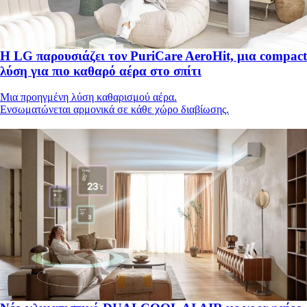
Η LG παρουσιάζει τον PuriCare AeroHit, μια compact
λύση για πιο καθαρό αέρα στο σπίτι
Μια προηγμένη λύση καθαρισμού αέρα.
Ενσωματώνεται αρμονικά σε κάθε χώρο διαβίωσης.