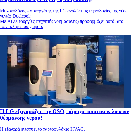
Μηχανολόγος - συνεργάτης της LG αναλύει τις τεχνολογίες της νέας
γενιάς Dualcool:
Mε Ai λειτουργίες (τεχνητής νοημοσύνης) προσαρμόζει αυτόματα
το… κλίμα του χώρου.
Η LG εξαγοράζει την OSO, πάροχο ποιοτικών λύσεων
θέρμανσης νερού!
Η εξαγορά ενισχύει το χαρτοφυλάκιο HVAC.