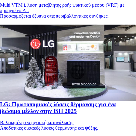
Multi VTM i, λύση μεταβλητής ροής ψυκτικού μέσου (VRF) με
προηγμένο AI.
Προσαρμόζεται έξυπνα στις περιβαλλοντικές συνθήκες.
LG: Πρωτοποριακές λύσεις θέρμανσης για ένα
βιώσιμο μέλλον στην ISH 2025
Βελτιωμένη ενεργειακή κατανάλωση.
Αποδοτικές οικιακές λύσεις θέρμανσης και ψύξης.