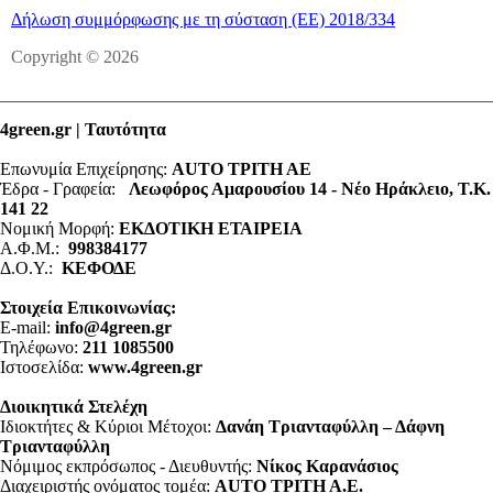
Δήλωση συμμόρφωσης με τη σύσταση (ΕΕ) 2018/334
Copyright © 2026
4green.gr | Ταυτότητα
Επωνυμία Επιχείρησης:
AUTO ΤΡΙΤΗ ΑΕ
Έδρα - Γραφεία:
Λεωφόρος Αμαρουσίου 14 - Νέο Ηράκλειο, Τ.Κ.
141 22
Νομική Μορφή:
ΕΚΔΟΤΙΚΗ ΕΤΑΙΡΕΙΑ
Α.Φ.Μ.:
998384177
Δ.Ο.Υ.:
ΚΕΦΟΔΕ
Στοιχεία Επικοινωνίας:
E-mail:
info@4green.gr
Τηλέφωνο:
211 1085500
Ιστοσελίδα:
www.4green.gr
Διοικητικά Στελέχη
Ιδιοκτήτες & Κύριοι Μέτοχοι:
Δανάη Τριανταφύλλη – Δάφνη
Τριανταφύλλη
Νόμιμος εκπρόσωπος - Διευθυντής:
Νίκος Καρανάσιος
Διαχειριστής ονόματος τομέα:
ΑUTO ΤΡΙΤΗ Α.Ε.