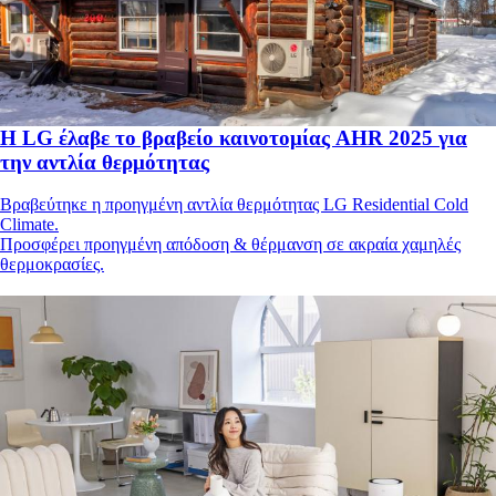
Η LG έλαβε το βραβείο καινοτομίας AHR 2025 για
την αντλία θερμότητας
Βραβεύτηκε η προηγμένη αντλία θερμότητας LG Residential Cold
Climate.
Προσφέρει προηγμένη απόδοση & θέρμανση σε ακραία χαμηλές
θερμοκρασίες.