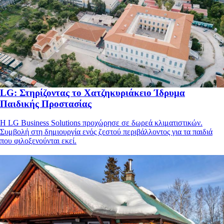
LG: Στηρίζοντας το Χατζηκυριάκειο Ίδρυμα
Παιδικής Προστασίας
Η LG Business Solutions προχώρησε σε δωρεά κλιματιστικών.
Συμβολή στη δημιουργία ενός ζεστού περιβάλλοντος για τα παιδιά
που φιλοξενούνται εκεί.