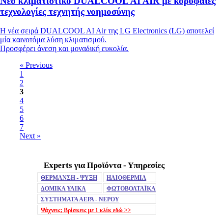
Νέο κλιματιστικό DUALCOOL AI AIR με κορυφαίες
τεχνολογίες τεχνητής νοημοσύνης
Η νέα σειρά DUALCOOL AI Air της LG Electronics (LG) αποτελεί
μία καινοτόμα λύση κλιματισμού.
Προσφέρει άνεση και μοναδική ευκολία.
« Previous
1
2
3
4
5
6
7
Next »
Experts για Προϊόντα - Υπηρεσίες
Mute
ΘΕΡΜΑΝΣΗ - ΨΥΞΗ
ΗΛΙΟΘΕΡΜΙΑ
ΔΟΜΙΚΑ ΥΛΙΚΑ
ΦΩΤΟΒΟΛΤΑΪΚΑ
ΣΥΣΤΗΜΑΤΑ ΑΕΡΑ - ΝΕΡΟΥ
Ψάχνεις; Βρίσκεις με 1 κλίκ
εδώ >>