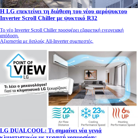
Η LG επεκτείνει τη διάθεση του νέου αερόψυκτου
Inverter Scroll Chiller με ψυκτικό R32
Το νέο Inverter Scroll Chiller προσφέρει εξαιρετική ενεργειακή
απόδοση.
Αξιοπιστία με διπλούς All-Inverter συμπιεστές.
LG DUALCOOL: Τι σημαίνει νέα γενιά
κλιματιστικών με τεχνητή νοημοσύνη;