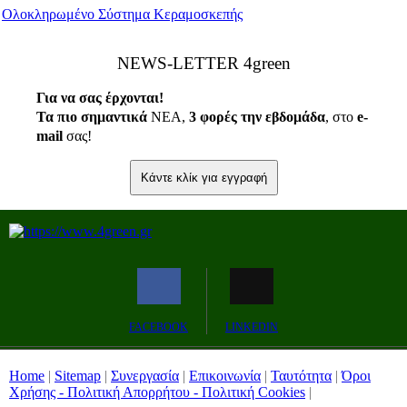
Ολοκληρωμένο Σύστημα Κεραμοσκεπής
ΝEWS-LETTER 4green
Για να σας έρχονται!
Τα πιο σημαντικά
ΝΕΑ,
3 φορές την εβδομάδα
, στο
e
-
mail
σας!
Κάντε κλίκ για εγγραφή
FACEBOOK
LINKEDIN
Home
|
Sitemap
|
Συνεργασία
|
Επικοινωνία
|
Ταυτότητα
|
Όροι
Χρήσης - Πολιτική Απορρήτου - Πολιτική Cookies
|