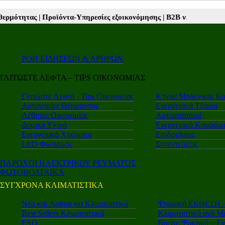
οϊόντα-Υπηρεσίες εξοικονόμησης |
Β2Β νέα |
Autotriti.gr |
Mototriti.
ΡΟΗ ΕΙΔΗΣΕΩΝ & ΑΡΘΡΩΝ
ΓΛΙΤΩΣΤΕ ΛΕΦΤΑ – TIPS ΟΙΚΟΝΟΜΙΑΣ
Γλιτώστε Λεφτά - Tips Οικονομίας
Κτίρια Μηδενικής Κ
Αυτονομίες Θέρμανσης
Ενεργειακά Τζάμια
Λέβητες Οικονομίας
Αυτοματισμοί
Δομικά Υλικά
Ενεργειακά Κουφώμ
Ενεργειακά Χρώματα
Επιδοτήσεις
LED Φωτισμός
Συνεντεύξεις
ΠΑΡΟΧΟΙ ΗΛΕΚΤΡΙΚΟΥ ΡΕΥΜΑΤΟΣ
ΦΩΤΟΒΟΛΤΑΙΚΑ
ΣΥΓΧΡΟΝΑ ΚΛΙΜΑΤΙΣΤΙΚΑ
Νέα και Aρθρα για Κλιματιστικά
Ψηφιακή ΕΚΘΕΣΗ – 
Best Sellers Κλιματιστικά
Κλιματιστικά ανά Μ
FAQ
Βρείτε Ψυκτικό – Ε