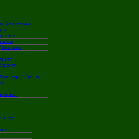
κής Κατανάλωσης
μια
ερισμού
τισμοί
 Ρεύματος
ήματα
έρμανση
θήκευσης Ενέργειας
ού
υφώματα
σκευές
σμού