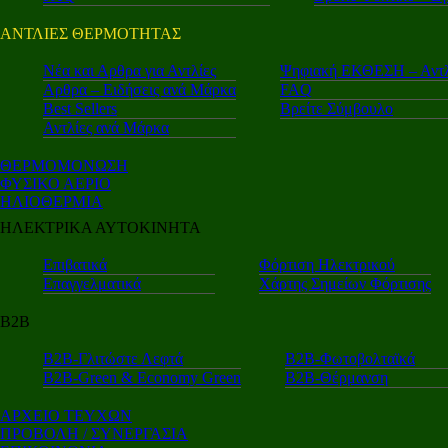
ΑΝΤΛΙΕΣ ΘΕΡΜΟΤΗΤΑΣ
Nέα και Αρθρα για Αντλίες
Ψηφιακή ΕΚΘΕΣΗ – Αντλ
Αρθρα – Ειδήσεις ανά Μάρκα
FAQ
Best Sellers
Βρείτε Σύμβουλο
Αντλίες ανά Μάρκα
ΘΕΡΜΟΜΟΝΩΣΗ
ΦΥΣΙΚΟ ΑΕΡΙΟ
ΗΛΙΟΘΕΡΜΙΑ
ΗΛΕΚΤΡΙΚΑ ΑΥΤΟΚΙΝΗΤΑ
Επιβατικά
Φόρτιση Ηλεκτρικού
Επαγγελματικά
Χάρτης Σημείων Φόρτισης
Β2Β
Β2Β-Γλιτώστε Λεφτά
Β2Β-Φωτοβολταϊκά
Β2Β-Green & Economy Green
Β2Β-Θέρμανση
ΑΡΧΕΙΟ ΤΕΥΧΩΝ
ΠΡΟΒΟΛΗ / ΣΥΝΕΡΓΑΣΙΑ