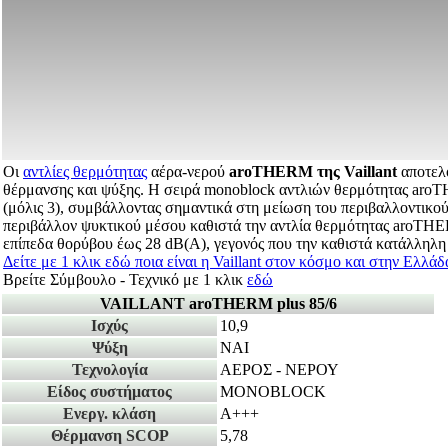
Οι
αντλίες θερμότητας
αέρα-νερού
aroTHERM της Vaillant
αποτελο
θέρμανσης και ψύξης. Η σειρά monoblock αντλιών θερμότητας aroT
(μόλις 3), συμβάλλοντας σημαντικά στη μείωση του περιβαλλοντικού
περιβάλλον ψυκτικού μέσου καθιστά την αντλία θερμότητας aroTHERM 
επίπεδα θορύβου έως 28 dB(A), γεγονός που την καθιστά κατάλληλη 
Δείτε με 1 κλικ εδώ ποια είναι η Vaillant στον κόσμο και στην Ελλάδ
Βρείτε Σύμβουλο - Τεχνικό με 1 κλικ
εδώ
VAILLANT aroTHERM plus 85/6
Ισχύς
10,9
Ψύξη
ΝΑΙ
Τεχνολογία
ΑΕΡΟΣ - ΝΕΡΟΥ
Είδος συστήματος
MONOBLOCK
Ενεργ. κλάση
A+++
Θέρμανση SCOP
5,78