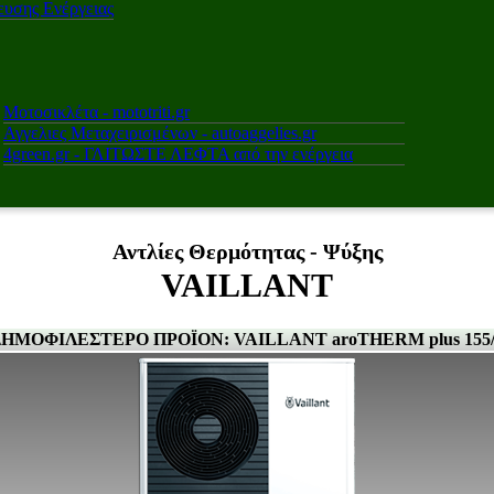
υσης Ενέργειας
Μοτοσικλέτα - mototriti.gr
Αγγελιες Μεταχειρισμένων - autoaggelies.gr
4green.gr - ΓΛΙΤΩΣΤΕ ΛΕΦΤΑ από την ενέργεια
Αντλίες Θερμότητας - Ψύξης
VAILLANT
ΔΗΜΟΦΙΛΕΣΤΕΡΟ ΠΡΟΪΟΝ: VAILLANT aroTHERM plus 155/