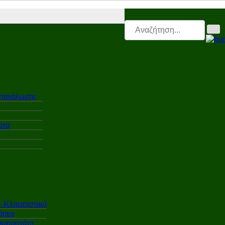
gr |
Electro.triti |
Leasing.triti |
Mega & Elk Test |
After Sales |
Επαγγε
ατανάλωσης
ατα
Κλιματιστικά
άρκα
γκαταστάτη