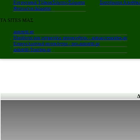
Ενεργειακά Τζάκια/Σόμπες/Σώματα
Συστήματα Αποθήκε
Φυτεμένα Δώματα
ΤΑ SITES ΜΑΣ
autotriti.gr
Προϊόντα και υπηρεσίες αυτοκινήτου - autoaccessories.gr
Επαγγελματικά αυτοκίνητα - pro.autotriti.gr
autotriti-Touring.gr