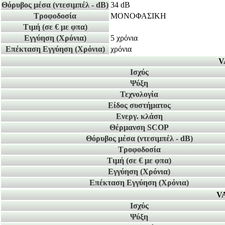
Θόρυβος μέσα
(ντεσιμπέλ - dB)
34 dB
Τροφοδοσία
ΜΟΝΟΦΑΣΙΚΗ
Τιμή
(σε € με φπα)
Εγγύηση
(Χρόνια)
5 χρόνια
Επέκταση Εγγύηση
(Χρόνια)
χρόνια
V
Ισχύς
Ψύξη
Τεχνολογία
Είδος συστήματος
Ενεργ. κλάση
Θέρμανση SCOP
Θόρυβος μέσα
(ντεσιμπέλ - dB)
Τροφοδοσία
Τιμή
(σε € με φπα)
Εγγύηση
(Χρόνια)
Επέκταση Εγγύηση
(Χρόνια)
VA
Ισχύς
Ψύξη