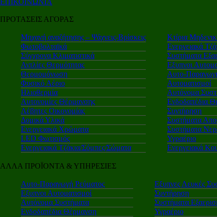
ΕΠΙΚΟΙΝΩΝΙΑ
ΠΡΟΤΑΣΕΙΣ ΑΓΟΡΑΣ
Μηχανή αναζήτησης – Ψάχνεις-Βρίσκεις
Κτίρια Μηδενι
Φωτοβολταϊκά
Ενεργειακά Τζά
Σύγχρονα Κλιματιστικά
Συστήματα Εξα
Αντλίες Θερμότητας
Εξυπνοι Αυτομα
Θερμομόνωση
Αυτο-Παραγωγή
Φυσικό Αέριο
Αυτοματισμοί
Ηλιοθερμία
Αυτόνομα Συστ
Αυτονομίες Θέρμανσης
Ενδοδαπέδια Θ
Λέβητες Οικονομίας
Συντήρηση
Δομικά Υλικά
Συστήματα Απο
Ενεργειακά Χρώματα
Συστήματα Νερ
LED Φωτισμός
Υγραέριο
Ενεργειακά Τζάκια/Σόμπες/Σώματα
Ενεργειακά Κο
ΑΛΛΑ ΠΡΟΪΟΝΤΑ & ΥΠΗΡΕΣΙΕΣ
Αυτο-Παραγωγή Ρεύματος
Εξυπνες Λευκές Συ
Εξυπνοι Αυτοματισμοί
Συντήρηση
Αυτόνομα Συστήματα
Συστήματα Εξαερι
Ενδοδαπέδια Θέρμανση
Υγραέριο