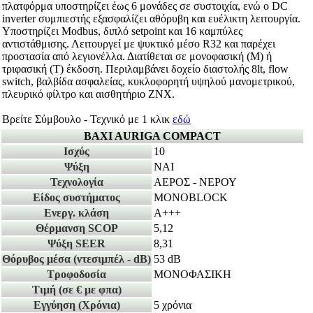
πλατφόρμα υποστηρίζει έως 6 μονάδες σε συστοιχία, ενώ ο DC
inverter συμπιεστής εξασφαλίζει αθόρυβη και ευέλικτη λειτουργία.
Υποστηρίζει Modbus, διπλό setpoint και 16 καμπύλες
αντιστάθμισης. Λειτουργεί με ψυκτικό μέσο R32 και παρέχει
προστασία από λεγιονέλλα. Διατίθεται σε μονοφασική (M) ή
τριφασική (T) έκδοση. Περιλαμβάνει δοχείο διαστολής 8lt, flow
switch, βαλβίδα ασφαλείας, κυκλοφορητή υψηλού μανομετρικού,
πλευρικό φίλτρο και αισθητήριο ΖΝΧ.
Βρείτε Σύμβουλο - Τεχνικό με 1 κλικ
εδώ
BAXI AURIGA COMPACT
Ισχύς
10
Ψύξη
ΝΑΙ
Τεχνολογία
ΑΕΡΟΣ - ΝΕΡΟΥ
Είδος συστήματος
MONOBLOCK
Ενεργ. κλάση
A+++
Θέρμανση SCOP
5,12
Ψύξη SEER
8,31
Θόρυβος μέσα
(ντεσιμπέλ - dB)
53 dB
Τροφοδοσία
ΜΟΝΟΦΑΣΙΚΗ
Τιμή
(σε € με φπα)
Εγγύηση
(Χρόνια)
5 χρόνια