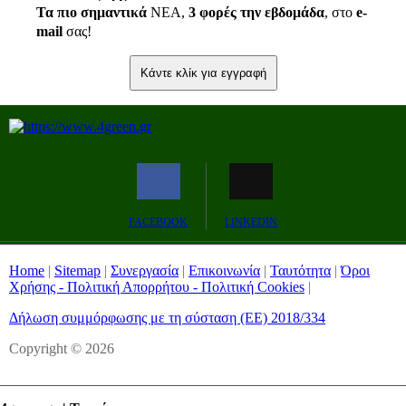
Τα πιο σημαντικά
ΝΕΑ,
3 φορές την εβδομάδα
, στο
e
-
mail
σας!
Κάντε κλίκ για εγγραφή
FACEBOOK
LINKEDIN
Home
|
Sitemap
|
Συνεργασία
|
Επικοινωνία
|
Ταυτότητα
|
Όροι
Χρήσης - Πολιτική Απορρήτου - Πολιτική Cookies
|
Δήλωση συμμόρφωσης με τη σύσταση (ΕΕ) 2018/334
Copyright © 2026