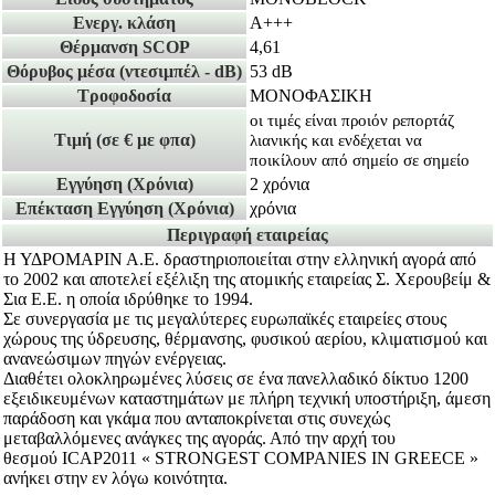
Ενεργ. κλάση
A+++
Θέρμανση SCOP
4,61
Θόρυβος μέσα
(ντεσιμπέλ - dB)
53 dB
Τροφοδοσία
ΜΟΝΟΦΑΣΙΚΗ
οι τιμές είναι προιόν ρεπορτάζ
Τιμή
(σε € με φπα)
λιανικής και ενδέχεται να
ποικίλουν από σημείο σε σημείο
Εγγύηση
(Χρόνια)
2 χρόνια
Επέκταση Εγγύηση
(Χρόνια)
χρόνια
Περιγραφή εταιρείας
Η ΥΔΡΟΜΑΡΙΝ Α.Ε. δραστηριοποιείται στην ελληνική αγορά από
το 2002 και αποτελεί εξέλιξη της ατομικής εταιρείας Σ. Χερουβείμ &
Σια Ε.Ε. η οποία ιδρύθηκε το 1994.
Σε συνεργασία με τις μεγαλύτερες ευρωπαϊκές εταιρείες στους
χώρους της ύδρευσης, θέρμανσης, φυσικού αερίου, κλιματισμού και
ανανεώσιμων πηγών ενέργειας.
Διαθέτει ολοκληρωμένες λύσεις σε ένα πανελλαδικό δίκτυο 1200
εξειδικευμένων καταστημάτων με πλήρη τεχνική υποστήριξη, άμεση
παράδοση και γκάμα που ανταποκρίνεται στις συνεχώς
μεταβαλλόμενες ανάγκες της αγοράς. Από την αρχή του
θεσμού ICAP2011 « STRONGEST COMPANIES IN GREECE »
ανήκει στην εν λόγω κοινότητα.