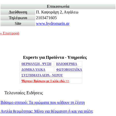
Επικοινωνία
Διεύθυνση
Π. Καψοράχη 2, Αιγάλεω
Τηλέφωνο
2103471605
Site
www.hydromarin.gr
« Επιστροφή
Experts για Προϊόντα - Υπηρεσίες
Mute
ΘΕΡΜΑΝΣΗ - ΨΥΞΗ
ΗΛΙΟΘΕΡΜΙΑ
ΔΟΜΙΚΑ ΥΛΙΚΑ
ΦΩΤΟΒΟΛΤΑΪΚΑ
ΣΥΣΤΗΜΑΤΑ ΑΕΡΑ - ΝΕΡΟΥ
Ψάχνεις; Βρίσκεις με 1 κλίκ
εδώ >>
Τελευταίες Ειδήσεις
Βάψιμο σπιτιού: Τα χρώματα που κόβουν τη ζέστη
Αντλία θερμότητας: Μόνο για θέρμανση ή και για ψύξη;
Remaining
-0:00
Fullscreen