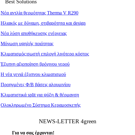
Best Solutions
Νέα αντλία θερμότητας Therma V R290
Ηλιακός με δύναμη, στιβαρότητα και design
Νέα λύση αποθήκευσης ενέργειας
Μόνωση υψηλής ποιότητας
Κλιματισμός:σωστή επιλογή λιγότερο κόστος
Έξυπνη αξιοποίηση βρόχινου νερού
Η νέα γενιά έξυπνου κλιματισμού
Προηγμένες Φ/Β βάσεις αλουμινίου
Κλιματιστικά split για ψύξη & θέρμανση
Ολοκληρωμένο Σύστημα Κεραμοσκεπής
ΝEWS-LETTER 4green
Για να σας έρχονται!