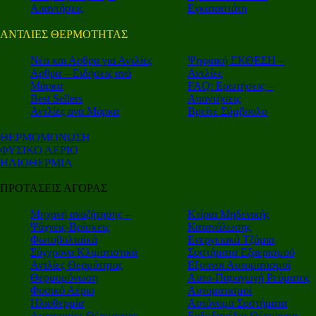
Απαντήσεις
Εγκαταστάτη
ΑΝΤΛΙΕΣ ΘΕΡΜΟΤΗΤΑΣ
Nέα και Αρθρα για Αντλίες
Ψηφιακή ΕΚΘΕΣΗ –
Αρθρα – Ειδήσεις ανά
Αντλίες
Μάρκα
FAQ: Ερωτήσεις –
Best Sellers
Απαντήσεις
Αντλίες ανά Μάρκα
Βρείτε Σύμβουλο
ΘΕΡΜΟΜΟΝΩΣΗ
ΦΥΣΙΚΟ ΑΕΡΙΟ
ΗΛΙΟΘΕΡΜΙΑ
ΠΡΟΤΑΣΕΙΣ ΑΓΟΡΑΣ
Μηχανή αναζήτησης –
Κτίρια Μηδενικής
Ψάχνεις-Βρίσκεις
Κατανάλωσης
Φωτοβολταϊκά
Ενεργειακά Τζάμια
Σύγχρονα Κλιματιστικά
Συστήματα Εξαερισμού
Αντλίες Θερμότητας
Εξυπνοι Αυτοματισμοί
Θερμομόνωση
Αυτο-Παραγωγή Ρεύματος
Φυσικό Αέριο
Αυτοματισμοί
Ηλιοθερμία
Αυτόνομα Συστήματα
Αυτονομίες Θέρμανσης
Ενδοδαπέδια Θέρμανση