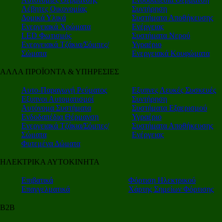
Λέβητες Οικονομίας
Συντήρηση
Δομικά Υλικά
Συστήματα Αποθήκευσης
Ενεργειακά Χρώματα
Ενέργειας
LED Φωτισμός
Συστήματα Νερού
Ενεργειακά Τζάκια/Σόμπες/
Υγραέριο
Σώματα
Ενεργειακά Κουφώματα
ΑΛΛΑ ΠΡΟΪΟΝΤΑ & ΥΠΗΡΕΣΙΕΣ
Αυτο-Παραγωγή Ρεύματος
Εξυπνες Λευκές Συσκευές
Εξυπνοι Αυτοματισμοί
Συντήρηση
Αυτόνομα Συστήματα
Συστήματα Εξαερισμού
Ενδοδαπέδια Θέρμανση
Υγραέριο
Ενεργειακά Τζάκια/Σόμπες/
Συστήματα Αποθήκευσης
Σώματα
Ενέργειας
Φυτεμένα Δώματα
ΗΛΕΚΤΡΙΚΑ ΑΥΤΟΚΙΝΗΤΑ
Επιβατικά
Φόρτιση Ηλεκτρικού
Επαγγελματικά
Χάρτης Σημείων Φόρτισης
Β2Β