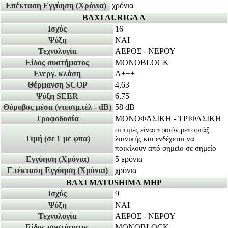
Επέκταση Εγγύηση
(Χρόνια)
χρόνια
BAXI AURIGA A
Ισχύς
16
Ψύξη
ΝΑΙ
Τεχνολογία
ΑΕΡΟΣ - ΝΕΡΟΥ
Είδος συστήματος
MONOBLOCK
Ενεργ. κλάση
A+++
Θέρμανση SCOP
4,63
Ψύξη SEER
6,75
Θόρυβος μέσα
(ντεσιμπέλ - dB)
58 dB
Τροφοδοσία
ΜΟΝΟΦΑΣΙΚΗ - ΤΡΙΦΑΣΙΚΗ
οι τιμές είναι προιόν ρεπορτάζ
Τιμή
(σε € με φπα)
λιανικής και ενδέχεται να
ποικίλουν από σημείο σε σημείο
Εγγύηση
(Χρόνια)
5 χρόνια
Επέκταση Εγγύηση
(Χρόνια)
χρόνια
BAXI MATUSHIMA MHP
Ισχύς
9
Ψύξη
ΝΑΙ
Τεχνολογία
ΑΕΡΟΣ - ΝΕΡΟΥ
Είδος συστήματος
MONOBLOCK