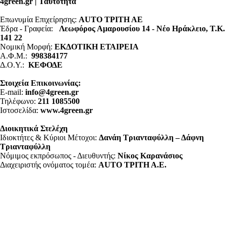
4green.gr | Ταυτότητα
Επωνυμία Επιχείρησης:
AUTO ΤΡΙΤΗ ΑΕ
Έδρα - Γραφεία:
Λεωφόρος Αμαρουσίου 14 - Νέο Ηράκλειο, Τ.Κ.
141 22
Νομική Μορφή:
ΕΚΔΟΤΙΚΗ ΕΤΑΙΡΕΙΑ
Α.Φ.Μ.:
998384177
Δ.Ο.Υ.:
ΚΕΦΟΔΕ
Στοιχεία Επικοινωνίας:
E-mail:
info@4green.gr
Τηλέφωνο:
211 1085500
Ιστοσελίδα:
www.4green.gr
Διοικητικά Στελέχη
Ιδιοκτήτες & Κύριοι Μέτοχοι:
Δανάη Τριανταφύλλη – Δάφνη
Τριανταφύλλη
Νόμιμος εκπρόσωπος - Διευθυντής:
Νίκος Καρανάσιος
Διαχειριστής ονόματος τομέα:
ΑUTO ΤΡΙΤΗ Α.Ε.