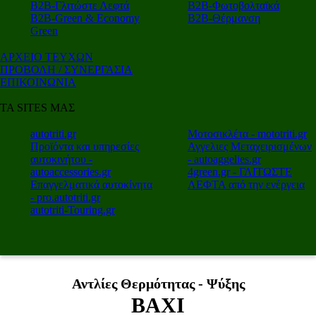
Β2Β-Γλιτώστε Λεφτά
Β2Β-Φωτοβολταϊκά
Β2Β-Green & Economy
Β2Β-Θέρμανση
Green
ΑΡΧΕΙΟ ΤΕΥΧΩΝ
ΠΡΟΒΟΛΗ / ΣΥΝΕΡΓΑΣΙΑ
ΕΠΙΚΟΙΝΩΝΙΑ
ΤΑ SITES ΜΑΣ
autotriti.gr
Μοτοσικλέτα - mototriti.gr
Προϊόντα και υπηρεσίες
Αγγελιες Μεταχειρισμένων
αυτοκινήτου -
- autoaggelies.gr
autoaccessories.gr
4green.gr - ΓΛΙΤΩΣΤΕ
Επαγγελματικά αυτοκίνητα
ΛΕΦΤΑ από την ενέργεια
- pro.autotriti.gr
autotriti-Touring.gr
Αντλίες Θερμότητας - Ψύξης
BAXI