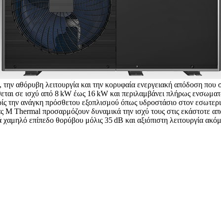
υς, την αθόρυβη λειτουργία και την κορυφαία ενεργειακή απόδοση που
θεται σε ισχύ από 8 kW έως 16 kW και περιλαμβάνει πλήρως ενσωμα
ρίς την ανάγκη πρόσθετου εξοπλισμού όπως υδροστάσιο στον εσωτερικ
ας M Thermal προσαρμόζουν δυναμικά την ισχύ τους στις εκάστοτε α
 χαμηλό επίπεδο θορύβου μόλις 35 dB και αξιόπιστη λειτουργία ακόμ