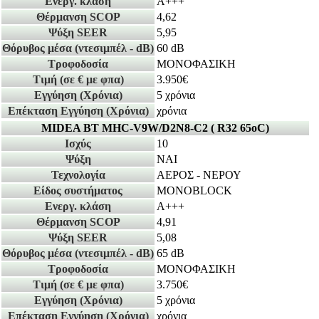
Ενεργ. κλάση
A+++
Θέρμανση SCOP
4,62
Ψύξη SEER
5,95
Θόρυβος μέσα
(ντεσιμπέλ - dB)
60 dB
Τροφοδοσία
ΜΟΝΟΦΑΣΙΚΗ
Τιμή
(σε € με φπα)
3.950€
Εγγύηση
(Χρόνια)
5 χρόνια
Επέκταση Εγγύηση
(Χρόνια)
χρόνια
MIDEA BT MHC-V9W/D2N8-C2 ( R32 65οC)
Ισχύς
10
Ψύξη
ΝΑΙ
Τεχνολογία
ΑΕΡΟΣ - ΝΕΡΟΥ
Είδος συστήματος
MONOBLOCK
Ενεργ. κλάση
A+++
Θέρμανση SCOP
4,91
Ψύξη SEER
5,08
Θόρυβος μέσα
(ντεσιμπέλ - dB)
65 dB
Τροφοδοσία
ΜΟΝΟΦΑΣΙΚΗ
Τιμή
(σε € με φπα)
3.750€
Εγγύηση
(Χρόνια)
5 χρόνια
Επέκταση Εγγύηση
(Χρόνια)
χρόνια