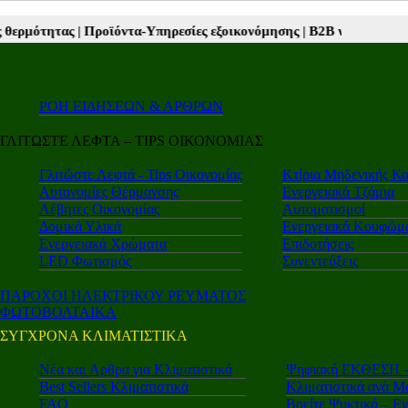
ροϊόντα-Υπηρεσίες εξοικονόμησης |
Β2Β νέα |
Autotriti.gr |
Mototriti
ΡΟΗ ΕΙΔΗΣΕΩΝ & ΑΡΘΡΩΝ
ΓΛΙΤΩΣΤΕ ΛΕΦΤΑ – TIPS ΟΙΚΟΝΟΜΙΑΣ
Γλιτώστε Λεφτά - Tips Οικονομίας
Κτίρια Μηδενικής Κ
Αυτονομίες Θέρμανσης
Ενεργειακά Τζάμια
Λέβητες Οικονομίας
Αυτοματισμοί
Δομικά Υλικά
Ενεργειακά Κουφώμ
Ενεργειακά Χρώματα
Επιδοτήσεις
LED Φωτισμός
Συνεντεύξεις
ΠΑΡΟΧΟΙ ΗΛΕΚΤΡΙΚΟΥ ΡΕΥΜΑΤΟΣ
ΦΩΤΟΒΟΛΤΑΙΚΑ
ΣΥΓΧΡΟΝΑ ΚΛΙΜΑΤΙΣΤΙΚΑ
Νέα και Aρθρα για Κλιματιστικά
Ψηφιακή ΕΚΘΕΣΗ – 
Best Sellers Κλιματιστικά
Κλιματιστικά ανά Μ
FAQ
Βρείτε Ψυκτικό – Ε