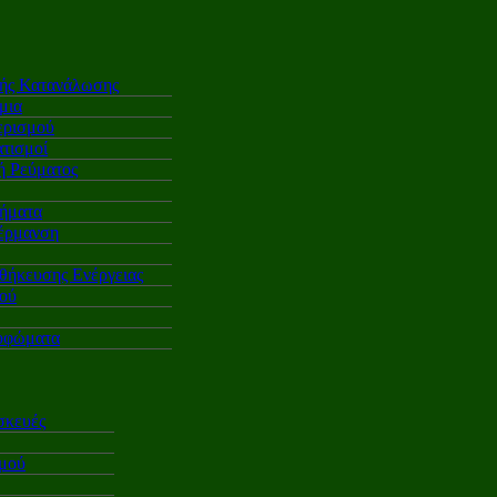
κής Κατανάλωσης
μια
ερισμού
τισμοί
 Ρεύματος
ήματα
έρμανση
θήκευσης Ενέργειας
ού
υφώματα
σκευές
σμού