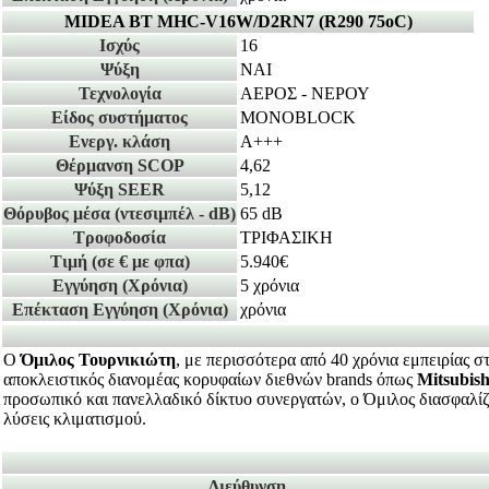
MIDEA BT MHC-V16W/D2RN7 (R290 75οC)
Ισχύς
16
Ψύξη
ΝΑΙ
Τεχνολογία
ΑΕΡΟΣ - ΝΕΡΟΥ
Είδος συστήματος
MONOBLOCK
Ενεργ. κλάση
A+++
Θέρμανση SCOP
4,62
Ψύξη SEER
5,12
Θόρυβος μέσα
(ντεσιμπέλ - dB)
65 dB
Τροφοδοσία
ΤΡΙΦΑΣΙΚΗ
Τιμή
(σε € με φπα)
5.940€
Εγγύηση
(Χρόνια)
5 χρόνια
Επέκταση Εγγύηση
(Χρόνια)
χρόνια
Ο
Όμιλος Τουρνικιώτη
, με περισσότερα από 40 χρόνια εμπειρίας 
αποκλειστικός διανομέας κορυφαίων διεθνών brands όπως
Mitsubish
προσωπικό και πανελλαδικό δίκτυο συνεργατών, ο Όμιλος διασφαλίζει
λύσεις κλιματισμού.
Διεύθυνση