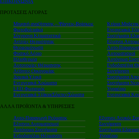
ΕΠΙΚΟΙΝΩΝΙΑ
ΠΡΟΤΑΣΕΙΣ ΑΓΟΡΑΣ
Μηχανή αναζήτησης – Ψάχνεις-Βρίσκεις
Κτίρια Μηδενι
Φωτοβολταϊκά
Ενεργειακά Τζά
Σύγχρονα Κλιματιστικά
Συστήματα Εξα
Αντλίες Θερμότητας
Εξυπνοι Αυτομα
Θερμομόνωση
Αυτο-Παραγωγή
Φυσικό Αέριο
Αυτοματισμοί
Ηλιοθερμία
Αυτόνομα Συστ
Αυτονομίες Θέρμανσης
Ενδοδαπέδια Θ
Λέβητες Οικονομίας
Συντήρηση
Δομικά Υλικά
Συστήματα Απο
Ενεργειακά Χρώματα
Συστήματα Νερ
LED Φωτισμός
Υγραέριο
Ενεργειακά Τζάκια/Σόμπες/Σώματα
Ενεργειακά Κο
ΑΛΛΑ ΠΡΟΪΟΝΤΑ & ΥΠΗΡΕΣΙΕΣ
Αυτο-Παραγωγή Ρεύματος
Εξυπνες Λευκές Συ
Εξυπνοι Αυτοματισμοί
Συντήρηση
Αυτόνομα Συστήματα
Συστήματα Εξαερι
Ενδοδαπέδια Θέρμανση
Υγραέριο