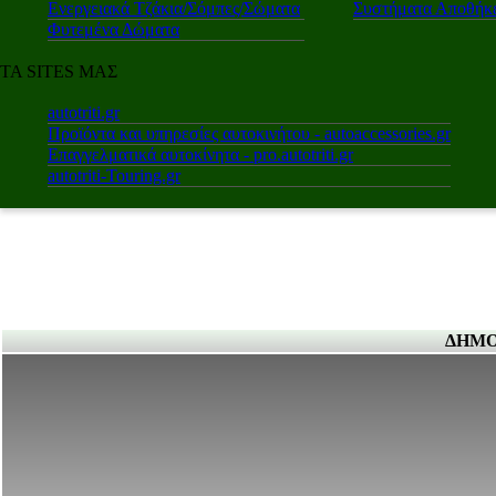
Ενεργειακά Τζάκια/Σόμπες/Σώματα
Συστήματα Αποθήκε
Φυτεμένα Δώματα
ΤΑ SITES ΜΑΣ
autotriti.gr
Προϊόντα και υπηρεσίες αυτοκινήτου - autoaccessories.gr
Επαγγελματικά αυτοκίνητα - pro.autotriti.gr
autotriti-Touring.gr
ΔΗΜΟ