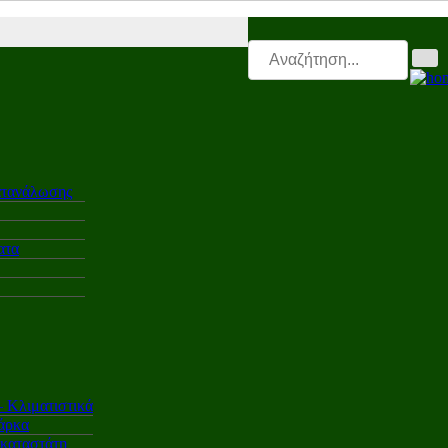
.gr |
Electro.triti |
Leasing.triti |
Mega & Elk Test |
After Sales |
Επαγγ
ατανάλωσης
ατα
Κλιματιστικά
άρκα
γκαταστάτη