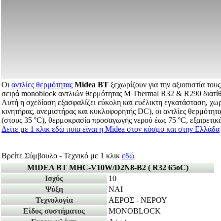
Οι
αντλίες θερμότητας
Midea BT
ξεχωρίζουν για την αξιοπιστία το
σειρά monoblock αντλιών θερμότητας M Thermal R32 & R290 διατί
Αυτή η σχεδίαση εξασφαλίζει εύκολη και ευέλικτη εγκατάσταση, χω
κινητήρας, ανεμιστήρας και κυκλοφορητής DC), οι αντλίες θερμότητ
(στους 35 °C), θερμοκρασία προσαγωγής νερού έως 75 °C, εξαιρετικά
Δείτε με 1 κλικ εδώ ποια είναι η Μidea στον κόσμο και στην Ελλάδα
Βρείτε Σύμβουλο - Τεχνικό με 1 κλικ
εδώ
MIDEA BT MHC-V10W/D2N8-B2 ( R32 65οC)
Ισχύς
10
Ψύξη
ΝΑΙ
Τεχνολογία
ΑΕΡΟΣ - ΝΕΡΟΥ
Είδος συστήματος
MONOBLOCK