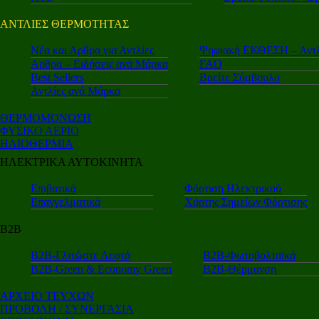
ΑΝΤΛΙΕΣ ΘΕΡΜΟΤΗΤΑΣ
Nέα και Αρθρα για Αντλίες
Ψηφιακή ΕΚΘΕΣΗ – Αντλ
Αρθρα – Ειδήσεις ανά Μάρκα
FAQ
Best Sellers
Βρείτε Σύμβουλο
Αντλίες ανά Μάρκα
ΘΕΡΜΟΜΟΝΩΣΗ
ΦΥΣΙΚΟ ΑΕΡΙΟ
ΗΛΙΟΘΕΡΜΙΑ
ΗΛΕΚΤΡΙΚΑ ΑΥΤΟΚΙΝΗΤΑ
Επιβατικά
Φόρτιση Ηλεκτρικού
Επαγγελματικά
Χάρτης Σημείων Φόρτισης
Β2Β
Β2Β-Γλιτώστε Λεφτά
Β2Β-Φωτοβολταϊκά
Β2Β-Green & Economy Green
Β2Β-Θέρμανση
ΑΡΧΕΙΟ ΤΕΥΧΩΝ
ΠΡΟΒΟΛΗ / ΣΥΝΕΡΓΑΣΙΑ