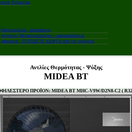
υσης Ενέργειας
Μοτοσικλέτα - mototriti.gr
Αγγελιες Μεταχειρισμένων - autoaggelies.gr
4green.gr - ΓΛΙΤΩΣΤΕ ΛΕΦΤΑ από την ενέργεια
Αντλίες Θερμότητας - Ψύξης
MIDEA BT
ΦΙΛΕΣΤΕΡΟ ΠΡΟΪΟΝ: MIDEA BT MHC-V9W/D2N8-C2 ( R32 