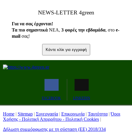
ΝEWS-LETTER 4green
Για να σας έρχονται!
Τα πιο σημαντικά
ΝΕΑ,
3 φορές την εβδομάδα
, στο
e
-
mail
σας!
Κάντε κλίκ για εγγραφή
FACEBOOK
LINKEDIN
Home
|
Sitemap
|
Συνεργασία
|
Επικοινωνία
|
Ταυτότητα
|
Όροι
Χρήσης - Πολιτική Απορρήτου - Πολιτική Cookies
|
Δήλωση συμμόρφωσης με τη σύσταση (ΕΕ) 2018/334