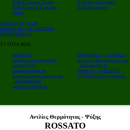
Β2Β-Γλιτώστε Λεφτά
Β2Β-Φωτοβολταϊκά
Β2Β-Green & Economy
Β2Β-Θέρμανση
Green
ΑΡΧΕΙΟ ΤΕΥΧΩΝ
ΠΡΟΒΟΛΗ / ΣΥΝΕΡΓΑΣΙΑ
ΕΠΙΚΟΙΝΩΝΙΑ
ΤΑ SITES ΜΑΣ
autotriti.gr
Μοτοσικλέτα - mototriti.gr
Προϊόντα και υπηρεσίες
Αγγελιες Μεταχειρισμένων
αυτοκινήτου -
- autoaggelies.gr
autoaccessories.gr
4green.gr - ΓΛΙΤΩΣΤΕ
Επαγγελματικά αυτοκίνητα
ΛΕΦΤΑ από την ενέργεια
- pro.autotriti.gr
autotriti-Touring.gr
Αντλίες Θερμότητας - Ψύξης
ROSSATO