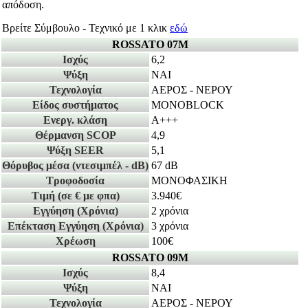
απόδοση.
Βρείτε Σύμβουλο - Τεχνικό με 1 κλικ
εδώ
ROSSATO 07Μ
Ισχύς
6,2
Ψύξη
ΝΑΙ
Τεχνολογία
ΑΕΡΟΣ - ΝΕΡΟΥ
Είδος συστήματος
MONOBLOCK
Ενεργ. κλάση
A+++
Θέρμανση SCOP
4,9
Ψύξη SEER
5,1
Θόρυβος μέσα
(ντεσιμπέλ - dB)
67 dB
Τροφοδοσία
ΜΟΝΟΦΑΣΙΚΗ
Τιμή
(σε € με φπα)
3.940€
Εγγύηση
(Χρόνια)
2 χρόνια
Επέκταση Εγγύηση
(Χρόνια)
3 χρόνια
Χρέωση
100€
ROSSATO 09Μ
Ισχύς
8,4
Ψύξη
ΝΑΙ
Τεχνολογία
ΑΕΡΟΣ - ΝΕΡΟΥ