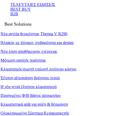
ΤΕΛΕΥΤΑΙΕΣ ΕΙΔΗΣΕΙΣ
BEST BUY
B2B
Best Solutions
Νέα αντλία θερμότητας Therma V R290
Ηλιακός με δύναμη, στιβαρότητα και design
Νέα λύση αποθήκευσης ενέργειας
Μόνωση υψηλής ποιότητας
Κλιματισμός:σωστή επιλογή λιγότερο κόστος
Έξυπνη αξιοποίηση βρόχινου νερού
Η νέα γενιά έξυπνου κλιματισμού
Προηγμένες Φ/Β βάσεις αλουμινίου
Κλιματιστικά split για ψύξη & θέρμανση
Ολοκληρωμένο Σύστημα Κεραμοσκεπής