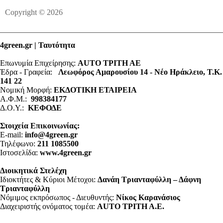
Copyright © 2026
4green.gr | Ταυτότητα
Επωνυμία Επιχείρησης:
AUTO ΤΡΙΤΗ ΑΕ
Έδρα - Γραφεία:
Λεωφόρος Αμαρουσίου 14 - Νέο Ηράκλειο, Τ.Κ.
141 22
Νομική Μορφή:
ΕΚΔΟΤΙΚΗ ΕΤΑΙΡΕΙΑ
Α.Φ.Μ.:
998384177
Δ.Ο.Υ.:
ΚΕΦΟΔΕ
Στοιχεία Επικοινωνίας:
E-mail:
info@4green.gr
Τηλέφωνο:
211 1085500
Ιστοσελίδα:
www.4green.gr
Διοικητικά Στελέχη
Ιδιοκτήτες & Κύριοι Μέτοχοι:
Δανάη Τριανταφύλλη – Δάφνη
Τριανταφύλλη
Νόμιμος εκπρόσωπος - Διευθυντής:
Νίκος Καρανάσιος
Διαχειριστής ονόματος τομέα:
ΑUTO ΤΡΙΤΗ Α.Ε.