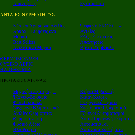
Απαντήσεις
Εγκαταστάτη
ΑΝΤΛΙΕΣ ΘΕΡΜΟΤΗΤΑΣ
Nέα και Αρθρα για Αντλίες
Ψηφιακή ΕΚΘΕΣΗ –
Αρθρα – Ειδήσεις ανά
Αντλίες
Μάρκα
FAQ: Ερωτήσεις –
Best Sellers
Απαντήσεις
Αντλίες ανά Μάρκα
Βρείτε Σύμβουλο
ΘΕΡΜΟΜΟΝΩΣΗ
ΦΥΣΙΚΟ ΑΕΡΙΟ
ΗΛΙΟΘΕΡΜΙΑ
ΠΡΟΤΑΣΕΙΣ ΑΓΟΡΑΣ
Μηχανή αναζήτησης –
Κτίρια Μηδενικής
Ψάχνεις-Βρίσκεις
Κατανάλωσης
Φωτοβολταϊκά
Ενεργειακά Τζάμια
Σύγχρονα Κλιματιστικά
Συστήματα Εξαερισμού
Αντλίες Θερμότητας
Εξυπνοι Αυτοματισμοί
Θερμομόνωση
Αυτο-Παραγωγή Ρεύματος
Φυσικό Αέριο
Αυτοματισμοί
Ηλιοθερμία
Αυτόνομα Συστήματα
Αυτονομίες Θέρμανσης
Ενδοδαπέδια Θέρμανση