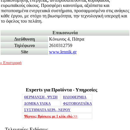
εξοικονόμησης ενέργειας, αντιπροσωπεύοντας κορυφαίους
ευρωπαϊκούς οίκους. Προσφέρει καινοτόμα, αξιόπιστα και
πιστοποιημένα ενεργειακά συστήματα, προσαρμοσμένα στις ανάγκες
κάθε έργου, με στόχο τη βιωσιμότητα, την τεχνολογική υπεροχή και
το όφελος του πελάτη.
Επικοινωνία
Διεύθυνση
Κόνωνος 4, Πάτρα
Τηλέφωνο
2610312759
Site
www.lennik.gr
« Επιστροφή
Experts για Προϊόντα - Υπηρεσίες
Mute
ΘΕΡΜΑΝΣΗ - ΨΥΞΗ
ΗΛΙΟΘΕΡΜΙΑ
ΔΟΜΙΚΑ ΥΛΙΚΑ
ΦΩΤΟΒΟΛΤΑΪΚΑ
ΣΥΣΤΗΜΑΤΑ ΑΕΡΑ - ΝΕΡΟΥ
Ψάχνεις; Βρίσκεις με 1 κλίκ
εδώ >>
Τελευταίες Ειδήσεις