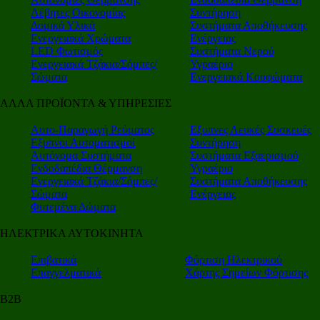
Λέβητες Οικονομίας
Συντήρηση
Δομικά Υλικά
Συστήματα Αποθήκευσης
Ενεργειακά Χρώματα
Ενέργειας
LED Φωτισμός
Συστήματα Νερού
Ενεργειακά Τζάκια/Σόμπες/
Υγραέριο
Σώματα
Ενεργειακά Κουφώματα
ΑΛΛΑ ΠΡΟΪΟΝΤΑ & ΥΠΗΡΕΣΙΕΣ
Αυτο-Παραγωγή Ρεύματος
Εξυπνες Λευκές Συσκευές
Εξυπνοι Αυτοματισμοί
Συντήρηση
Αυτόνομα Συστήματα
Συστήματα Εξαερισμού
Ενδοδαπέδια Θέρμανση
Υγραέριο
Ενεργειακά Τζάκια/Σόμπες/
Συστήματα Αποθήκευσης
Σώματα
Ενέργειας
Φυτεμένα Δώματα
ΗΛΕΚΤΡΙΚΑ ΑΥΤΟΚΙΝΗΤΑ
Επιβατικά
Φόρτιση Ηλεκτρικού
Επαγγελματικά
Χάρτης Σημείων Φόρτισης
Β2Β