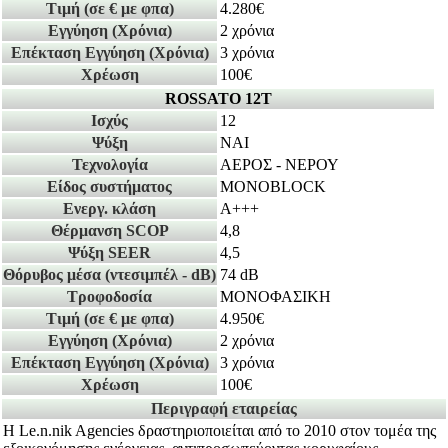
Τιμή
(σε € με φπα)
4.280€
Εγγύηση
(Χρόνια)
2 χρόνια
Επέκταση Εγγύηση
(Χρόνια)
3 χρόνια
Χρέωση
100€
ROSSATO 12T
Ισχύς
12
Ψύξη
ΝΑΙ
Τεχνολογία
ΑΕΡΟΣ - ΝΕΡΟΥ
Είδος συστήματος
MONOBLOCK
Ενεργ. κλάση
A+++
Θέρμανση SCOP
4,8
Ψύξη SEER
4,5
Θόρυβος μέσα
(ντεσιμπέλ - dB)
74 dB
Τροφοδοσία
ΜΟΝΟΦΑΣΙΚΗ
Τιμή
(σε € με φπα)
4.950€
Εγγύηση
(Χρόνια)
2 χρόνια
Επέκταση Εγγύηση
(Χρόνια)
3 χρόνια
Χρέωση
100€
Περιγραφή εταιρείας
Η Le.n.nik Agencies δραστηριοποιείται από το 2010 στον τομέα της