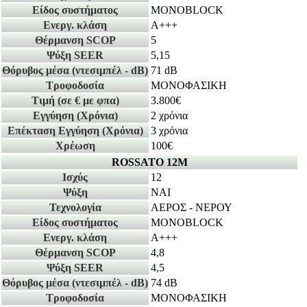
Είδος συστήματος
MONOBLOCK
Ενεργ. κλάση
A+++
Θέρμανση SCOP
5
Ψύξη SEER
5,15
Θόρυβος μέσα
(ντεσιμπέλ - dB)
71 dB
Τροφοδοσία
ΜΟΝΟΦΑΣΙΚΗ
Τιμή
(σε € με φπα)
3.800€
Εγγύηση
(Χρόνια)
2 χρόνια
Επέκταση Εγγύηση
(Χρόνια)
3 χρόνια
Χρέωση
100€
ROSSATO 12Μ
Ισχύς
12
Ψύξη
ΝΑΙ
Τεχνολογία
ΑΕΡΟΣ - ΝΕΡΟΥ
Είδος συστήματος
MONOBLOCK
Ενεργ. κλάση
A+++
Θέρμανση SCOP
4,8
Ψύξη SEER
4,5
Θόρυβος μέσα
(ντεσιμπέλ - dB)
74 dB
Τροφοδοσία
ΜΟΝΟΦΑΣΙΚΗ