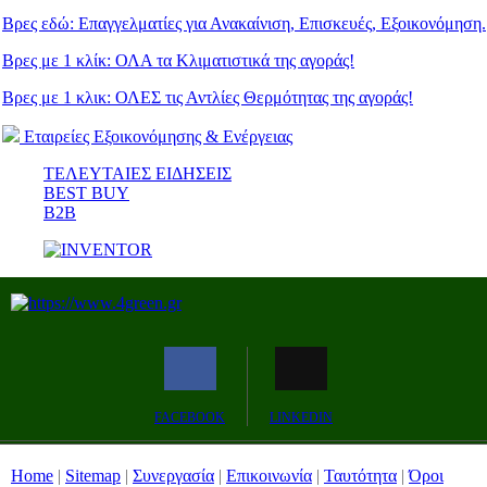
Βρες εδώ: Eπαγγελματίες για Ανακαίνιση, Επισκευές, Εξοικονόμηση.
Βρες με 1 κλίκ: ΟΛΑ τα Κλιματιστικά της αγοράς!
Βρες με 1 κλικ: ΟΛΕΣ τις Αντλίες Θερμότητας της αγοράς!
Εταιρείες Εξοικονόμησης & Ενέργειας
ΤΕΛΕΥΤΑΙΕΣ ΕΙΔΗΣΕΙΣ
BEST BUY
B2B
FACEBOOK
LINKEDIN
Home
|
Sitemap
|
Συνεργασία
|
Επικοινωνία
|
Ταυτότητα
|
Όροι