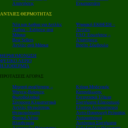
Απαντήσεις
Εγκαταστάτη
ΑΝΤΛΙΕΣ ΘΕΡΜΟΤΗΤΑΣ
Nέα και Αρθρα για Αντλίες
Ψηφιακή ΕΚΘΕΣΗ –
Αρθρα – Ειδήσεις ανά
Αντλίες
Μάρκα
FAQ: Ερωτήσεις –
Best Sellers
Απαντήσεις
Αντλίες ανά Μάρκα
Βρείτε Σύμβουλο
ΘΕΡΜΟΜΟΝΩΣΗ
ΦΥΣΙΚΟ ΑΕΡΙΟ
ΗΛΙΟΘΕΡΜΙΑ
ΠΡΟΤΑΣΕΙΣ ΑΓΟΡΑΣ
Μηχανή αναζήτησης –
Κτίρια Μηδενικής
Ψάχνεις-Βρίσκεις
Κατανάλωσης
Φωτοβολταϊκά
Ενεργειακά Τζάμια
Σύγχρονα Κλιματιστικά
Συστήματα Εξαερισμού
Αντλίες Θερμότητας
Εξυπνοι Αυτοματισμοί
Θερμομόνωση
Αυτο-Παραγωγή Ρεύματος
Φυσικό Αέριο
Αυτοματισμοί
Ηλιοθερμία
Αυτόνομα Συστήματα
Αυτονομίες Θέρμανσης
Ενδοδαπέδια Θέρμανση