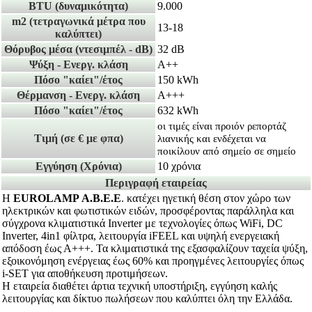
BTU
(δυναμικότητα)
9.000
m2
(τετραγωνικά μέτρα που
13-18
καλύπτει)
Θόρυβος μέσα
(ντεσιμπέλ - dB)
32 dB
Ψύξη - Ενεργ. κλάση
A++
Πόσο "καίει"/έτος
150 kWh
Θέρμανση - Ενεργ. κλάση
Α+++
Πόσο "καίει"/έτος
632 kWh
οι τιμές είναι προιόν ρεπορτάζ
Τιμή
(σε € με φπα)
λιανικής και ενδέχεται να
ποικίλουν από σημείο σε σημείο
Εγγύηση
(Χρόνια)
10 χρόνια
Περιγραφή εταιρείας
Η
EUROLAMP Α.Β.Ε.Ε
. κατέχει ηγετική θέση στον χώρο των
ηλεκτρικών και φωτιστικών ειδών, προσφέροντας παράλληλα και
σύγχρονα κλιματιστικά Inverter με τεχνολογίες όπως WiFi, DC
Inverter, 4in1 φίλτρα, λειτουργία iFEEL και υψηλή ενεργειακή
απόδοση έως Α+++. Τα κλιματιστικά της εξασφαλίζουν ταχεία ψύξη,
εξοικονόμηση ενέργειας έως 60% και προηγμένες λειτουργίες όπως
i-SET για αποθήκευση προτιμήσεων.
H εταιρεία διαθέτει άρτια τεχνική υποστήριξη, εγγύηση καλής
λειτουργίας και δίκτυο πωλήσεων που καλύπτει όλη την Ελλάδα.