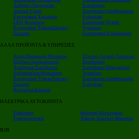
Λέβητες Οικονομίας
Συντήρηση
Δομικά Υλικά
Συστήματα Αποθήκευσης
Ενεργειακά Χρώματα
Ενέργειας
LED Φωτισμός
Συστήματα Νερού
Ενεργειακά Τζάκια/Σόμπες/
Υγραέριο
Σώματα
Ενεργειακά Κουφώματα
ΑΛΛΑ ΠΡΟΪΟΝΤΑ & ΥΠΗΡΕΣΙΕΣ
Αυτο-Παραγωγή Ρεύματος
Εξυπνες Λευκές Συσκευές
Εξυπνοι Αυτοματισμοί
Συντήρηση
Αυτόνομα Συστήματα
Συστήματα Εξαερισμού
Ενδοδαπέδια Θέρμανση
Υγραέριο
Ενεργειακά Τζάκια/Σόμπες/
Συστήματα Αποθήκευσης
Σώματα
Ενέργειας
Φυτεμένα Δώματα
ΗΛΕΚΤΡΙΚΑ ΑΥΤΟΚΙΝΗΤΑ
Επιβατικά
Φόρτιση Ηλεκτρικού
Επαγγελματικά
Χάρτης Σημείων Φόρτισης
Β2Β