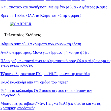
Κλιματιστικό και συντήρηση: Μειωμένο ρεύμα - Λιγότερες βλάβες
Βρες με 1 κλίκ: ΟΛΑ τα Κλιματιστικά της αγοράς!
Τελευταίες Ειδήσεις
Βάψιμο σπιτιού: Τα χρώματα που κόβουν τη ζέστη
Αντλία θερμότητας: Μόνο για θέρμανση ή και για ψύξη;
Πόσο ρεύμα καταναλώνει το κλιματιστικό σου; Όλη η αλήθεια για τις
ενεργειακές κλάσεις
Έξυπνο κλιματιστικό: Πώς το Wi-Fi μειώνει τη σπατάλη
Καλό καλοκαίρι από την ομάδα του 4green
Ρεύμα το καλοκαίρι: Οι 2 συσκευές που φουσκώνουν τον
λογαριασμό
Μπαταρίες φωτοβολταϊκών: Πώς να διαλέξεις σωστά και να τις
κρατήσεις αποδοτικές