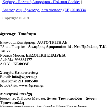
Χρήσης - Πολιτική Απορρήτου - Πολιτική Cookies
|
Δήλωση συμμόρφωσης με τη σύσταση (ΕΕ) 2018/334
Copyright © 2026
4green.gr | Ταυτότητα
Επωνυμία Επιχείρησης:
AUTO ΤΡΙΤΗ ΑΕ
Έδρα - Γραφεία:
Λεωφόρος Αμαρουσίου 14 - Νέο Ηράκλειο, Τ.Κ.
141 22
Νομική Μορφή:
ΕΚΔΟΤΙΚΗ ΕΤΑΙΡΕΙΑ
Α.Φ.Μ.:
998384177
Δ.Ο.Υ.:
ΚΕΦΟΔΕ
Στοιχεία Επικοινωνίας:
E-mail:
info@4green.gr
Τηλέφωνο:
211 1085500
Ιστοσελίδα:
www.4green.gr
Διοικητικά Στελέχη
Ιδιοκτήτες & Κύριοι Μέτοχοι:
Δανάη Τριανταφύλλη – Δάφνη
Τριανταφύλλη
Νόμιμος εκπρόσωπος - Διευθυντής:
Νίκος Καρανάσιος