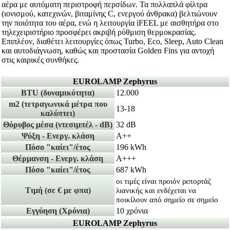
αέρα με αυτόματη περιστροφή περσίδων. Τα πολλαπλά φίλτρα
(ιονισμού, κατεχινών, βιταμίνης C, ενεργού άνθρακα) βελτιώνουν
την ποιότητα του αέρα, ενώ η λειτουργία iFEEL με αισθητήρα στο
τηλεχειριστήριο προσφέρει ακριβή ρύθμιση θερμοκρασίας.
Επιπλέον, διαθέτει λειτουργίες όπως Turbo, Eco, Sleep, Auto Clean
και αυτοδιάγνωση, καθώς και προστασία Golden Fins για αντοχή
στις καιρικές συνθήκες.
EUROLAMP Zephyrus
BTU
(δυναμικότητα)
12.000
m2
(τετραγωνικά μέτρα που
13-18
καλύπτει)
Θόρυβος μέσα
(ντεσιμπέλ - dB)
32 dB
Ψύξη - Ενεργ. κλάση
A++
Πόσο "καίει"/έτος
196 kWh
Θέρμανση - Ενεργ. κλάση
Α+++
Πόσο "καίει"/έτος
687 kWh
οι τιμές είναι προιόν ρεπορτάζ
Τιμή
(σε € με φπα)
λιανικής και ενδέχεται να
ποικίλουν από σημείο σε σημείο
Εγγύηση
(Χρόνια)
10 χρόνια
EUROLAMP Zephyrus