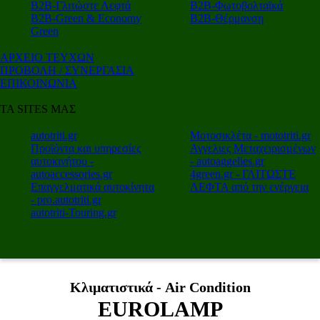
Β2Β-Γλιτώστε Λεφτά
Β2Β-Φωτοβολταϊκά
Β2Β-Green & Economy
Β2Β-Θέρμανση
Green
ΑΡΧΕΙΟ ΤΕΥΧΩΝ
ΠΡΟΒΟΛΗ / ΣΥΝΕΡΓΑΣΙΑ
ΕΠΙΚΟΙΝΩΝΙΑ
ΤΑ SITES ΜΑΣ
autotriti.gr
Μοτοσικλέτα - mototriti.gr
Προϊόντα και υπηρεσίες
Αγγελιες Μεταχειρισμένων
αυτοκινήτου -
- autoaggelies.gr
autoaccessories.gr
4green.gr - ΓΛΙΤΩΣΤΕ
Επαγγελματικά αυτοκίνητα
ΛΕΦΤΑ από την ενέργεια
- pro.autotriti.gr
autotriti-Touring.gr
Κλιματιστικά - Air Condition
EUROLAMP