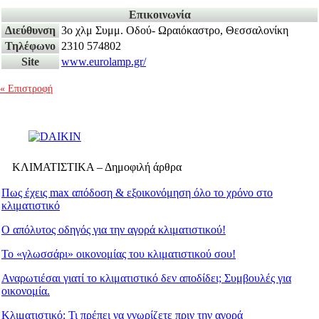
Επικοινωνία
Διεύθυνση
3o χλμ Συμμ. Οδού- Ωραιόκαστρο, Θεσσαλονίκη
Τηλέφωνο
2310 574802
Site
www.eurolamp.gr/
« Επιστροφή
ΚΛΙΜΑΤΙΣΤΙΚΑ – Δημοφιλή άρθρα
Πως έχεις max απόδοση & εξοικονόμηση όλο το χρόνο στο
κλιματιστικό
Ο απόλυτος οδηγός για την αγορά κλιματιστικού!
Το «γλωσσάρι» οικονομίας του κλιματιστικού σου!
Αναρωτιέσαι γιατί το κλιματιστικό δεν αποδίδει; Συμβουλές για
οικονομία.
Κλιματιστικό: Τι πρέπει να γνωρίζετε πριν την αγορά